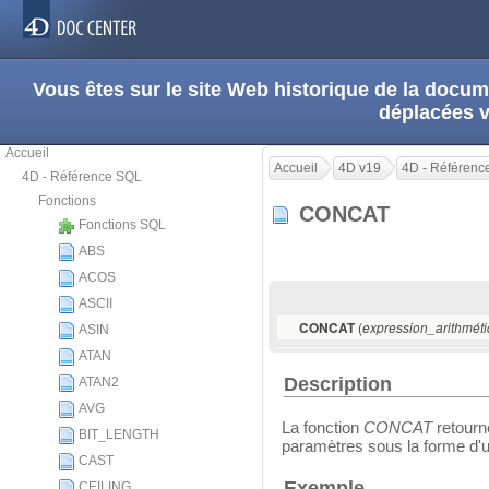
Vous êtes sur le site Web historique de la doc
déplacées 
Accueil
Accueil
4D v19
4D - Référenc
4D - Référence SQL
Fonctions
CONCAT
Fonctions SQL
ABS
ACOS
ASCII
(
CONCAT
expression_arithmét
ASIN
ATAN
Description
ATAN2
AVG
La fonction
CONCAT
retourn
BIT_LENGTH
paramètres sous la forme d'
CAST
Exemple
CEILING