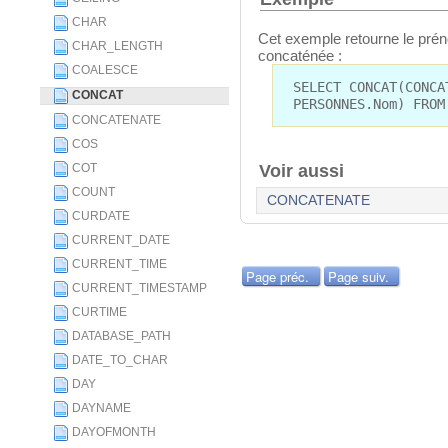
CHAR
Cet exemple retourne le pré
CHAR_LENGTH
concaténée :
COALESCE
SELECT CONCAT(CONCA
CONCAT
PERSONNES.Nom) FROM
CONCATENATE
COS
COT
Voir aussi
COUNT
CONCATENATE
CURDATE
CURRENT_DATE
CURRENT_TIME
Page préc.
Page suiv.
CURRENT_TIMESTAMP
CURTIME
DATABASE_PATH
DATE_TO_CHAR
DAY
DAYNAME
DAYOFMONTH