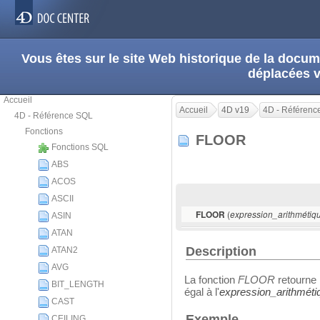
Vous êtes sur le site Web historique de la doc
déplacées 
Accueil
Accueil
4D v19
4D - Référenc
4D - Référence SQL
Fonctions
FLOOR
Fonctions SQL
ABS
ACOS
ASCII
(
FLOOR
expression_arithmétiq
ASIN
ATAN
Description
ATAN2
AVG
La fonction
FLOOR
retourne 
BIT_LENGTH
égal à l'
expression_arithméti
CAST
Exemple
CEILING