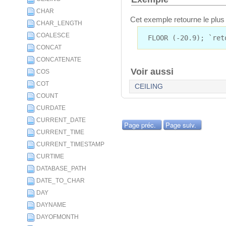
CHAR
Cet exemple retourne le plus g
CHAR_LENGTH
COALESCE
FLOOR (-20.9); `ret
CONCAT
CONCATENATE
Voir aussi
COS
COT
CEILING
COUNT
CURDATE
CURRENT_DATE
Page préc.
Page suiv.
CURRENT_TIME
CURRENT_TIMESTAMP
CURTIME
DATABASE_PATH
DATE_TO_CHAR
DAY
DAYNAME
DAYOFMONTH