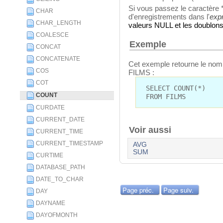
Si vous passez le caractère * 
CHAR
d'enregistrements dans l'
exp
CHAR_LENGTH
valeurs NULL et les doublons
COALESCE
Exemple
CONCAT
CONCATENATE
Cet exemple retourne le nombr
COS
FILMS :
COT
SELECT COUNT(*)
COUNT
FROM FILMS
CURDATE
CURRENT_DATE
Voir aussi
CURRENT_TIME
CURRENT_TIMESTAMP
AVG
SUM
CURTIME
DATABASE_PATH
DATE_TO_CHAR
Page préc.
Page suiv.
DAY
DAYNAME
DAYOFMONTH