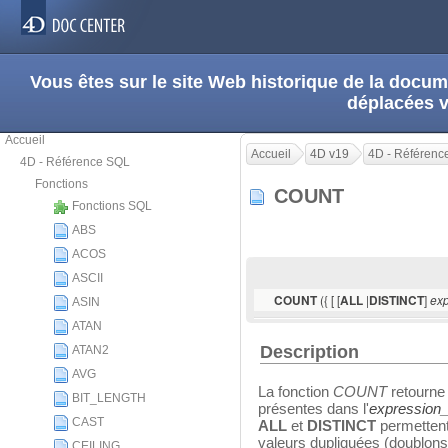
Vous êtes sur le site Web historique de la doc
déplacées 
Accueil
Accueil
4D v19
4D - Référenc
4D - Référence SQL
Fonctions
COUNT
Fonctions SQL
ABS
ACOS
ASCII
({ [ [
|
]
COUNT
ALL
DISTINCT
exp
ASIN
ATAN
Description
ATAN2
AVG
La fonction
COUNT
retourne
BIT_LENGTH
présentes dans l'
expression_
CAST
ALL
et
DISTINCT
permettent
valeurs dupliquées (doublons)
CEILING