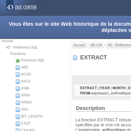
Vous êtes sur le site Web historique de la doc
déplacées 
Accueil
Accueil
4D v19
4D - Référenc
4D - Référence SQL
Fonctions
EXTRACT
Fonctions SQL
ABS
ACOS
ASCII
({
|
|
EXTRACT
YEAR
MONTH
D
ASIN
FROM
expression_arithmétique
ATAN
ATAN2
Description
AVG
BIT_LENGTH
La fonction
EXTRACT
retourn
CAST
spécifiée par le mot-clé assoc
L'
expression_arithmétique
do
CEILING