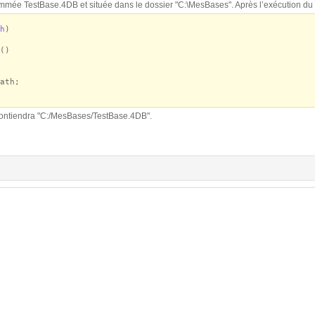
mmée TestBase.4DB et située dans le dossier "C:\MesBases". Après l’exécution du 
h
)
()
ath;
ontiendra "C:/MesBases/TestBase.4DB".