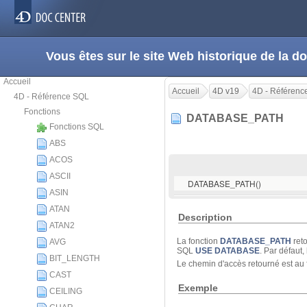
Vous êtes sur le site Web historique de la
Accueil
Accueil
4D v19
4D - Référenc
4D - Référence SQL
Fonctions
DATABASE_PATH
Fonctions SQL
ABS
ACOS
ASCII
DATABASE_PATH()
ASIN
ATAN
Description
ATAN2
La fonction
DATABASE_PATH
reto
AVG
SQL
USE DATABASE
. Par défaut,
BIT_LENGTH
Le chemin d'accès retourné est au
CAST
Exemple
CEILING