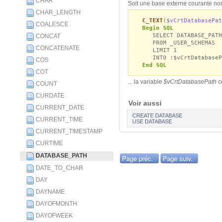
CHAR
Soit une base externe courante no
CHAR_LENGTH
C_TEXT
(
$vCrtDatabasePat
COALESCE
Begin SQL
SELECT DATABASE_PATH
CONCAT
FROM _USER_SCHEMAS
CONCATENATE
LIMIT 1
INTO :$vCrtDatabaseP
COS
End SQL
COT
... la variable
$vCrtDatabasePath
c
COUNT
CURDATE
Voir aussi
CURRENT_DATE
CREATE DATABASE
CURRENT_TIME
USE DATABASE
CURRENT_TIMESTAMP
CURTIME
DATABASE_PATH
Page préc.
Page suiv.
DATE_TO_CHAR
DAY
DAYNAME
DAYOFMONTH
DAYOFWEEK