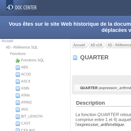
Vous êtes sur le site Web historique de la doc
déplacées 
Accueil
Accueil
4D v19
4D - Référenc
4D - Référence SQL
Fonctions
QUARTER
Fonctions SQL
ABS
ACOS
ASCII
(
QUARTER
expression_arithmé
ASIN
ATAN
Description
ATAN2
AVG
La fonction
QUARTER
retour
BIT_LENGTH
comprise entre 1 et 4) auquel
CAST
l'
expression_arithmétique
.
CEILING