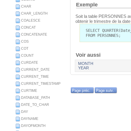
Exemple
CHAR
CHAR_LENGTH
Soit la table PERSONNES a
COALESCE
obtenir le trimestre de la da
CONCAT
SELECT QUARTER(Date
CONCATENATE
FROM PERSONNES;
COS
COT
Voir aussi
COUNT
CURDATE
MONTH
YEAR
CURRENT_DATE
CURRENT_TIME
CURRENT_TIMESTAMP
Page préc.
Page suiv.
CURTIME
DATABASE_PATH
DATE_TO_CHAR
DAY
DAYNAME
DAYOFMONTH