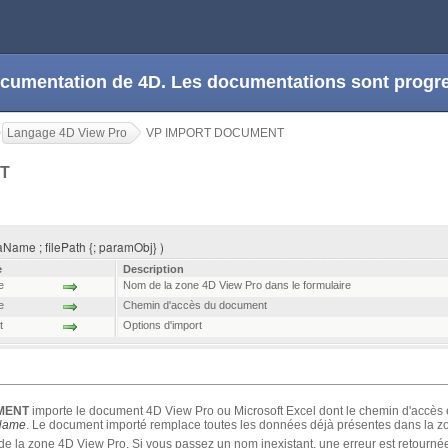
 documentation de 4D. Les documentations sont prog
Langage 4D View Pro
VP IMPORT DOCUMENT
NT
me ; filePath {; paramObj} )
e
Description
e
Nom de la zone 4D View Pro dans le formulaire
e
Chemin d'accès du document
t
Options d'import
MENT
importe le document 4D View Pro ou Microsoft Excel dont le chemin d'accès
Name
. Le document importé remplace toutes les données déjà présentes dans la z
e la zone 4D View Pro. Si vous passez un nom inexistant, une erreur est retourné