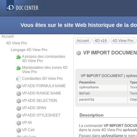
Vous êtes sur le site Web historique de la
Accueil
Accueil
4D v19
4D View Pro
4D View Pro
Langage 4D View Pro
VP IMPORT DOCUME
A propos des commandes
4D View Pro
Manipulation des zones 4D
View Pro
VP IMPORT DOCUMENT ( vpAreaNa
Constantes 4D View Pro
Paramètre
Typ
VP ADD FORMULA NAME
vpAreaName
Text
VP ADD RANGE NAME
filePath
Text
paramObj
Obje
VP ADD SELECTION
VP ADD SPAN
Description
VP ADD STYLESHEET
VP All
La commande
VP IMPORT DOCU
VP Cell
dans la zone 4D View Pro
vpArea
Passez dans
vpAreaName
le nom d