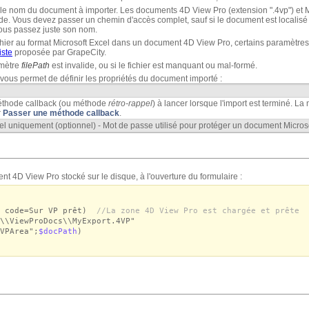
 le nom du document à importer. Les documents 4D View Pro (extension ".4vp") et Mi
e. Vous devez passer un chemin d'accès complet, sauf si le document est localisé
vous passez juste son nom.
chier au format Microsoft Excel dans un document 4D View Pro, certains paramètre
iste
proposée par GrapeCity.
amètre
filePath
est invalide, ou si le fichier est manquant ou mal-formé.
ous permet de définir les propriétés du document importé :
thode callback (ou méthode
rétro-rappel
) à lancer lorsque l'import est terminé. L
r
Passer une méthode callback
.
el uniquement (optionnel) - Mot de passe utilisé pour protéger un document Microso
t 4D View Pro stocké sur le disque, à l'ouverture du formulaire :
e code=Sur VP prêt)
//La zone 4D View Pro est chargée et prête
\\ViewProDocs\\MyExport.4VP"
VPArea";
$docPath
)