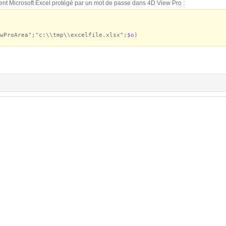
nt Microsoft Excel protégé par un mot de passe dans 4D View Pro :
wProArea";"c:\\tmp\\excelfile.xlsx";
$o
)