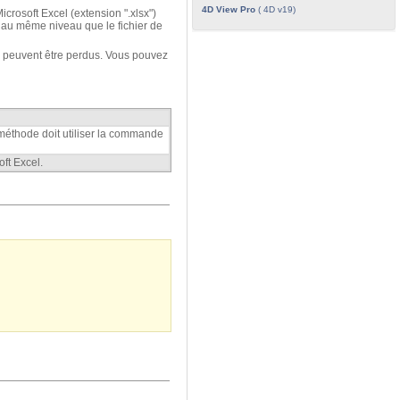
4D View Pro
( 4D v19)
crosoft Excel (extension ".xlsx")
 au même niveau que le fichier de
s peuvent être perdus. Vous pouvez
a méthode doit utiliser la commande
ft Excel.