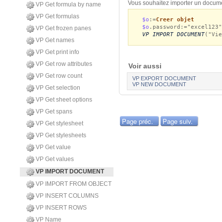
Vous souhaitez importer un docume
VP Get formula by name
VP Get formulas
$o
:=
Creer objet
$o
.password:="excel123"
VP Get frozen panes
VP IMPORT DOCUMENT
("Vie
VP Get names
VP Get print info
VP Get row attributes
Voir aussi
VP Get row count
VP EXPORT DOCUMENT
VP NEW DOCUMENT
VP Get selection
VP Get sheet options
VP Get spans
Page préc.
Page suiv.
VP Get stylesheet
VP Get stylesheets
VP Get value
VP Get values
VP IMPORT DOCUMENT
VP IMPORT FROM OBJECT
VP INSERT COLUMNS
VP INSERT ROWS
VP Name