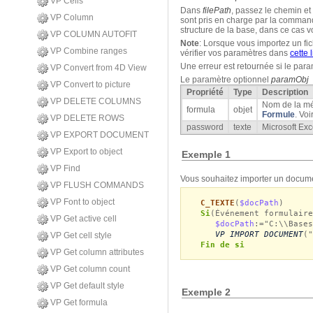
VP Cells
Dans
filePath
, passez le chemin et
VP Column
sont pris en charge par la command
structure de la base, dans ce cas 
VP COLUMN AUTOFIT
Note
: Lorsque vous importez un fi
VP Combine ranges
vérifier vos paramètres dans
cette l
Une erreur est retournée si le par
VP Convert from 4D View
Le paramètre optionnel
paramObj
v
VP Convert to picture
Propriété
Type
Description
VP DELETE COLUMNS
Nom de la mé
formula
objet
Formule
. Voi
VP DELETE ROWS
password
texte
Microsoft Exc
VP EXPORT DOCUMENT
VP Export to object
Exemple 1
VP Find
Vous souhaitez importer un documen
VP FLUSH COMMANDS
VP Font to object
C_TEXTE
(
$docPath
)
Si
(Événement formulair
VP Get active cell
$docPath
:="C:\\Bases
VP IMPORT DOCUMENT
("
VP Get cell style
Fin de si
VP Get column attributes
VP Get column count
VP Get default style
Exemple 2
VP Get formula