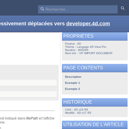
ressivement déplacées vers
developer.4d.com
PROPRIÉTÉS
Produit : 4D
Thème : Langage 4D View Pro
Numéro : 905265
Nom intl. : VP IMPORT DOCUMENT
PAGE CONTENTS
Description
Exemple 1
Exemple 2
HISTORIQUE
Créé : 4D v16 R4
Modifié : 4D v17 R3
 est indiqué dans
filePath
et l'affiche
one.
UTILISATION DE L'ARTICLE
e.