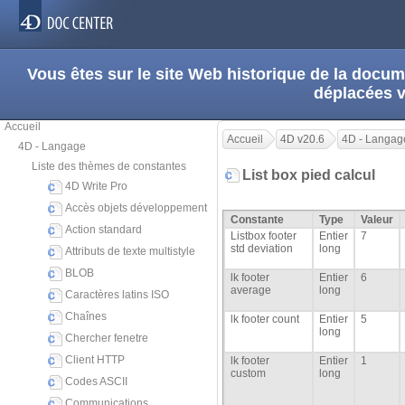
Vous êtes sur le site Web historique de la doc
déplacées 
Accueil
Accueil
4D v20.6
4D - Langag
4D - Langage
Liste des thèmes de constantes
List box pied calcul
4D Write Pro
Accès objets développement
Constante
Type
Valeur
Action standard
Listbox footer
Entier
7
std deviation
long
Attributs de texte multistyle
BLOB
lk footer
Entier
6
average
long
Caractères latins ISO
Chaînes
lk footer count
Entier
5
long
Chercher fenetre
Client HTTP
lk footer
Entier
1
custom
long
Codes ASCII
Communications