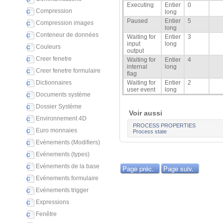
Executing
Entier
0
Compression
long
Paused
Entier
5
Compression images
long
Conteneur de données
Waiting for
Entier
3
input
long
Couleurs
output
Creer fenetre
Waiting for
Entier
4
internal
long
Creer fenetre formulaire
flag
Dictionnaires
Waiting for
Entier
2
user event
long
Documents système
Dossier Système
Voir aussi
Environnement 4D
PROCESS PROPERTIES
Euro monnaies
Process state
Evénements (Modifiers)
Evénements (types)
Evénements de la base
Page préc.
Page suiv.
Evénements formulaire
Evénements trigger
Expressions
Fenêtre