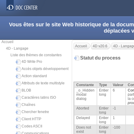
Vous êtes sur le site Web historique de la doc
déplacées 
Accueil
Accueil
4D v20.6
4D - Langag
4D - Langage
Liste des thèmes de constantes
Statut du process
4D Write Pro
Accès objets développement
Action standard
Attributs de texte multistyle
Constante
Type
Valeur
Co
BLOB
_o_Hidden
Entier
6
Com
modal
long
par
Caractères latins ISO
dialog
la 
pro
Chaînes
Aborted
Entier
-1
Chercher fenetre
long
Delayed
Entier
1
Client HTTP
long
Codes ASCII
Does not
Entier
-100
exist
long
Communications