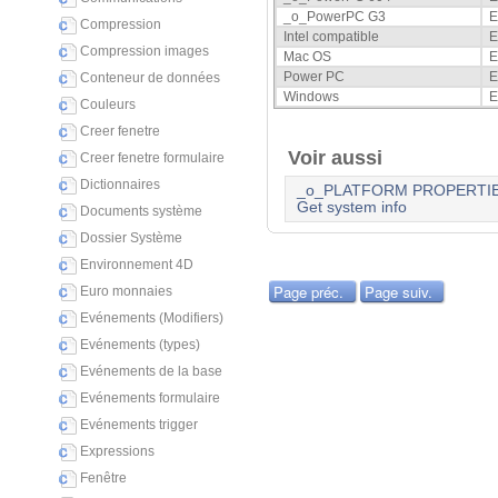
_o_PowerPC G3
E
Compression
Intel compatible
E
Compression images
Mac OS
E
Power PC
E
Conteneur de données
Windows
E
Couleurs
Creer fenetre
Voir aussi
Creer fenetre formulaire
Dictionnaires
_o_PLATFORM PROPERTI
Get system info
Documents système
Dossier Système
Environnement 4D
Page préc.
Page suiv.
Euro monnaies
Evénements (Modifiers)
Evénements (types)
Evénements de la base
Evénements formulaire
Evénements trigger
Expressions
Fenêtre