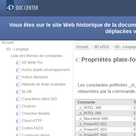
Vous êtes sur le site Web historique de la doc
déplacées 
Accueil
Accueil
4D v20.6
4D - Langag
4D - Langage
Liste des thèmes de constantes
Propriétés plate-
4D Write Pro
Accès objets développement
Action standard
Attributs de texte multistyle
Les constantes préfixées
_o
retournées par la commande. 
BLOB
Caractères latins ISO
Constante
T
Chaînes
_o_INTEL 386
E
_o_INTEL 486
E
Chercher fenetre
_o_Macintosh 68K
E
Client HTTP
_o_PowerPC 601
E
Codes ASCII
_o_PowerPC 603
E
_o_PowerPC 604
E
Communications