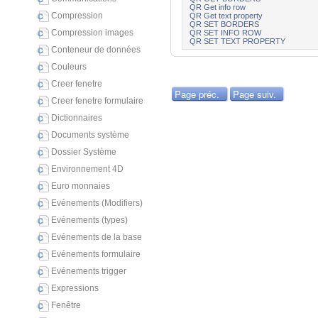
QR Get info row
Compression
QR Get text property
QR SET BORDERS
Compression images
QR SET INFO ROW
QR SET TEXT PROPERTY
Conteneur de données
Couleurs
Creer fenetre
Page préc.
Page suiv.
Creer fenetre formulaire
Dictionnaires
Documents système
Dossier Système
Environnement 4D
Euro monnaies
Evénements (Modifiers)
Evénements (types)
Evénements de la base
Evénements formulaire
Evénements trigger
Expressions
Fenêtre