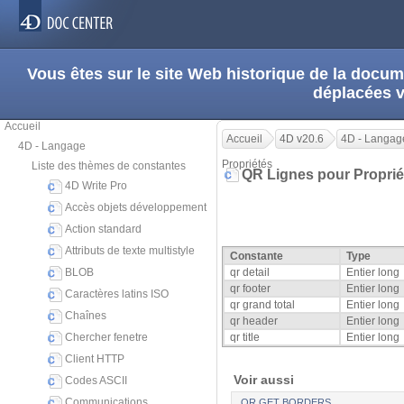
Vous êtes sur le site Web historique de la doc
déplacées 
Accueil
Accueil
4D v20.6
4D - Langag
4D - Langage
Propriétés
Liste des thèmes de constantes
QR Lignes pour Propri
4D Write Pro
Accès objets développement
Action standard
Attributs de texte multistyle
Constante
Type
BLOB
qr detail
Entier long
qr footer
Entier long
Caractères latins ISO
qr grand total
Entier long
Chaînes
qr header
Entier long
Chercher fenetre
qr title
Entier long
Client HTTP
Voir aussi
Codes ASCII
Communications
QR GET BORDERS