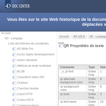
Vous êtes sur le site Web historique de la doc
déplacées 
Accueil
Accueil
4D v20.6
4D - Langag
4D - Langage
texte
Liste des thèmes de constantes
QR Propriétés de texte
4D Write Pro
Accès objets développement
Action standard
Attributs de texte multistyle
Constante
Type
Vale
BLOB
_o_qr font
Entier
1
long
Caractères latins ISO
qr alternate
Entier
9
background color
long
Chaînes
qr background
Entier
8
Chercher fenetre
color
long
Client HTTP
qr bold
Entier
3
long
Codes ASCII
qr font name
Entier
10
long
Communications