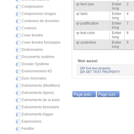
qr font size
Entier
2
Compression
long
Compression images
qr italic
Entier
4
long
Conteneur de données
qr justification
Entier
7
long
Couleurs
qr text color
Entier
6
Creer fenetre
long
Creer fenetre formulaire
qr underline
Entier
5
long
Dictionnaires
Documents système
Voir aussi
Dossier Système
QR Get text property
Environnement 4D
QR SET TEXT PROPERTY
Euro monnaies
Evénements (Modifiers)
Evénements (types)
Page préc.
Page suiv.
Evénements de la base
Evénements formulaire
Evénements trigger
Expressions
Fenêtre