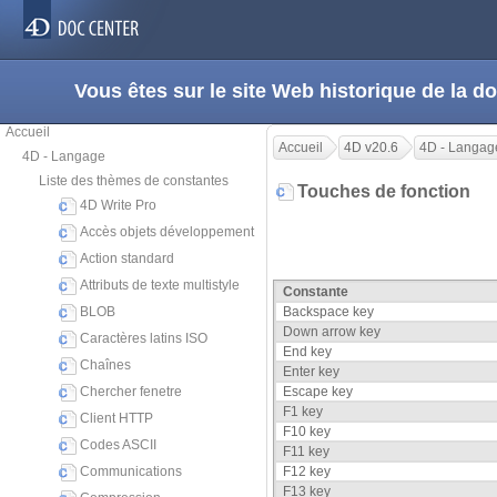
Vous êtes sur le site Web historique de la
Accueil
Accueil
4D v20.6
4D - Langag
4D - Langage
Liste des thèmes de constantes
Touches de fonction
4D Write Pro
Accès objets développement
Action standard
Attributs de texte multistyle
Constante
BLOB
Backspace key
Down arrow key
Caractères latins ISO
End key
Chaînes
Enter key
Chercher fenetre
Escape key
F1 key
Client HTTP
F10 key
Codes ASCII
F11 key
Communications
F12 key
F13 key