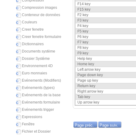
Compression
F14 key
Compression images
F15 key
Conteneur de données
F2 key
F3 key
Couleurs
F4 key
Creer fenetre
F5 key
Creer fenetre formulaire
F6 key
F7 key
Dictionnaires
F8 key
Documents système
F9 key
Dossier Système
Help key
Home key
Environnement 4D
Left arrow key
Euro monnaies
Page down key
Evénements (Modifiers)
Page up key
Return key
Evénements (types)
Right arrow key
Evénements de la base
Tab key
Evénements formulaire
Up arrow key
Evénements trigger
Expressions
Page préc.
Page suiv.
Fenêtre
Fichier et Dossier