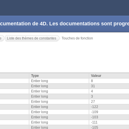
 documentation de 4D. Les documentations sont prog
e
Liste des thèmes de constantes
Touches de fonction
Type
Valeur
Entier long
8
Entier long
31
Entier long
4
Entier long
3
Entier long
27
Entier long
-122
Entier long
-109
Entier long
-103
Entier long
-111
Entier long
-105