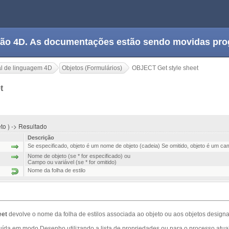
tação 4D. As documentações estão sendo movidas pr
l de linguagem 4D
Objetos (Formulários)
OBJECT Get style sheet
et
eto ) -> Resultado
Descrição
Se especificado, objeto é um nome de objeto (cadeia) Se omitido, objeto é um c
Nome de objeto (se * for especificado) ou
Campo ou variável (se * for omitido)
Nome da folha de estilo
eet
devolve o nome da folha de estilos associada ao objeto ou aos objetos design
tribuída em modo Desenho utilizando a lista de propriedades ou para o processo a