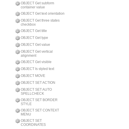
OBJECT Get subform
container value
OBJECT Get text orientation
OBJECT Get three states
checkbox
OBJECT Get title
OBJECT Get type
OBJECT Get value
OBJECT Get vertical
alignment
OBJECT Get visible
OBJECT Is styled text
OBJECT MOVE
OBJECT SET ACTION
OBJECT SET AUTO
SPELLCHECK
OBJECT SET BORDER
STYLE
OBJECT SET CONTEXT
MENU
OBJECT SET
COORDINATES