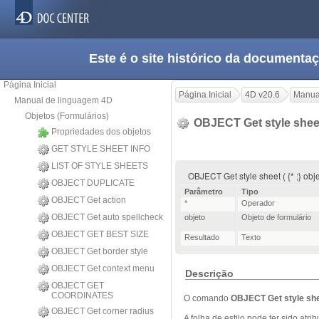
Este é o site histórico da documen
Página Inicial
Página Inicial
4D v20.6
Manua
Manual de linguagem 4D
Objetos (Formulários)
OBJECT Get style she
Propriedades dos objetos
GET STYLE SHEET INFO
LIST OF STYLE SHEETS
OBJECT Get style sheet ( {* ;} obj
OBJECT DUPLICATE
Parâmetro
Tipo
OBJECT Get action
*
Operador
OBJECT Get auto spellcheck
objeto
Objeto de formulário
OBJECT GET BEST SIZE
Resultado
Texto
OBJECT Get border style
OBJECT Get context menu
Descrição
OBJECT GET
COORDINATES
O comando
OBJECT Get style sh
OBJECT Get corner radius
A folha de estilo pode ter sido a