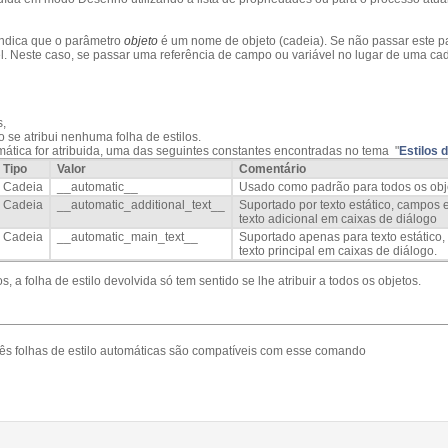
ndica que o parâmetro
objeto
é um nome de objeto (cadeia). Se não passar este p
 Neste caso, se passar uma referência de campo ou variável no lugar de uma cad
s,
o se atribui nenhuma folha de estilos.
mática for atribuida, uma das seguintes constantes encontradas no tema "
Estilos 
Tipo
Valor
Comentário
Cadeia
__automatic__
Usado como padrão para todos os obj
Cadeia
__automatic_additional_text__
Suportado por texto estático, campos
texto adicional em caixas de diálogo
Cadeia
__automatic_main_text__
Suportado apenas para texto estático,
texto principal em caixas de diálogo.
, a folha de estilo devolvida só tem sentido se lhe atribuir a todos os objetos.
três folhas de estilo automáticas são compatíveis com esse comando