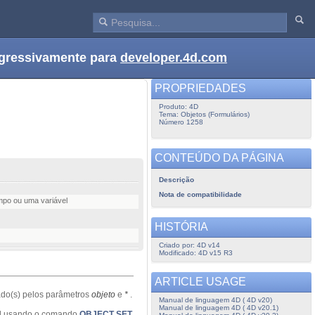
ogressivamente para
developer.4d.com
PROPRIEDADES
Produto: 4D
Tema: Objetos (Formulários)
Número 1258
CONTEÚDO DA PÁGINA
Descrição
Nota de compatibilidade
ampo ou uma variável
HISTÓRIA
Criado por: 4D v14
Modificado: 4D v15 R3
ARTICLE USAGE
ado(s) pelos parâmetros
objeto
e
*
.
Manual de linguagem 4D ( 4D v20)
Manual de linguagem 4D ( 4D v20.1)
tual usando o comando
OBJECT SET