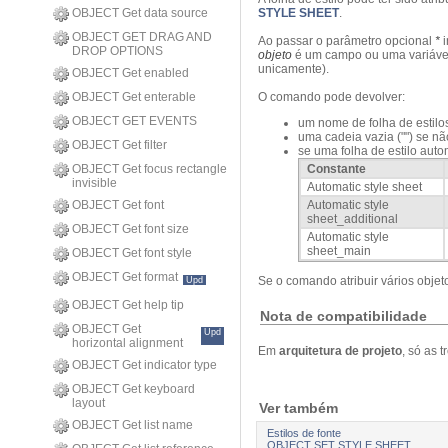
OBJECT Get data source
STYLE SHEET
.
OBJECT GET DRAG AND
Ao passar o parâmetro opcional
*
i
DROP OPTIONS
objeto
é um campo ou uma variável.
unicamente).
OBJECT Get enabled
OBJECT Get enterable
O comando pode devolver:
OBJECT GET EVENTS
um nome de folha de estilo
uma cadeia vazia ("") se nã
OBJECT Get filter
se uma folha de estilo auto
OBJECT Get focus rectangle
Constante
invisible
Automatic style sheet
OBJECT Get font
Automatic style
sheet_additional
OBJECT Get font size
Automatic style
sheet_main
OBJECT Get font style
OBJECT Get format
Se o comando atribuir vários objetos
Upd
OBJECT Get help tip
Nota de compatibilidade
OBJECT Get
Upd
horizontal alignment
Em
arquitetura de projeto
, só as 
OBJECT Get indicator type
OBJECT Get keyboard
layout
Ver também
OBJECT Get list name
Estilos de fonte
OBJECT SET STYLE SHEET