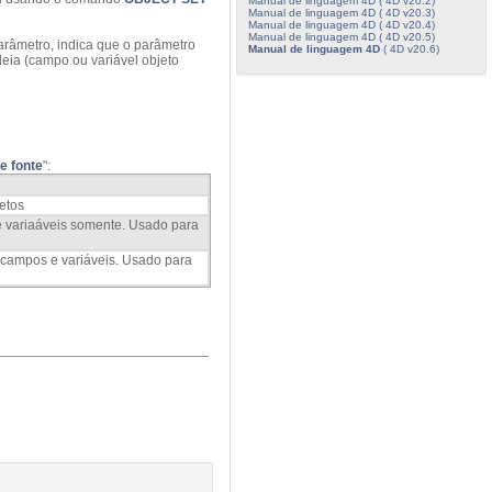
Manual de linguagem 4D ( 4D v20.2)
Manual de linguagem 4D ( 4D v20.3)
Manual de linguagem 4D ( 4D v20.4)
Manual de linguagem 4D ( 4D v20.5)
arâmetro, indica que o parâmetro
Manual de linguagem 4D
( 4D v20.6)
eia (campo ou variável objeto
de fonte
":
etos
 e variaáveis somente. Usado para
 campos e variáveis. Usado para