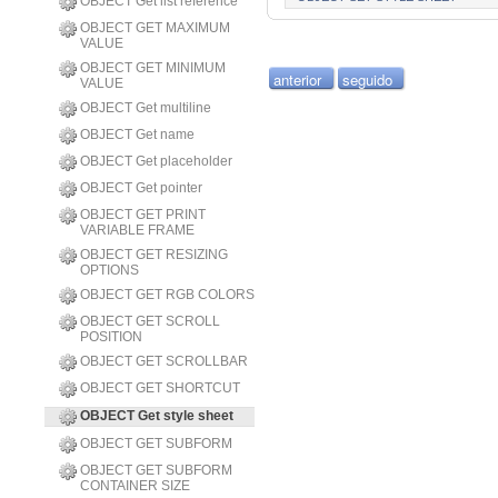
OBJECT Get list reference
OBJECT GET MAXIMUM
VALUE
OBJECT GET MINIMUM
anterior
seguido
VALUE
OBJECT Get multiline
OBJECT Get name
OBJECT Get placeholder
OBJECT Get pointer
OBJECT GET PRINT
VARIABLE FRAME
OBJECT GET RESIZING
OPTIONS
OBJECT GET RGB COLORS
OBJECT GET SCROLL
POSITION
OBJECT GET SCROLLBAR
OBJECT GET SHORTCUT
OBJECT Get style sheet
OBJECT GET SUBFORM
OBJECT GET SUBFORM
CONTAINER SIZE