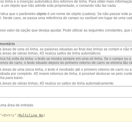
 só linha e a inserção automática dos retornos de linha. Para obter mais informaçã
 a um objeto que não admite esta propriedade, o comando não faz nada.
ndica que o parâmetro
objeto
é um nome de objeto (cadeia). Se não passar este p
. Neste caso, se passa uma referência de campo ou variável em lugar de uma cad
novo valor da opção que deseja ajustar. Pode utilizar as seguintes constantes, qu
mentário
 áreas de uma só linha, as palavras situadas ao final das linhas se cortam e não h
 áreas de várias linhas, 4D realiza saltos de linha automáticos.
ca há volta da linha: o texto se mostra sempre em uma só linha. Se o campo ou a v
ornos de carro, o texto situado depois do primeiro retorno de carro se elimina tão 
 áreas de uma única linha, o texto é mostrado até o primeiro retorno de carro ou a
trada por completo. 4D insere retornos de linha, é possível deslocar-se pelo con
cha para baixo.
 áreas de várias linhas, 4D realiza os saltos de linha automaticamente.
 uma área de entrada:
"vEntry";
Multiline No
)