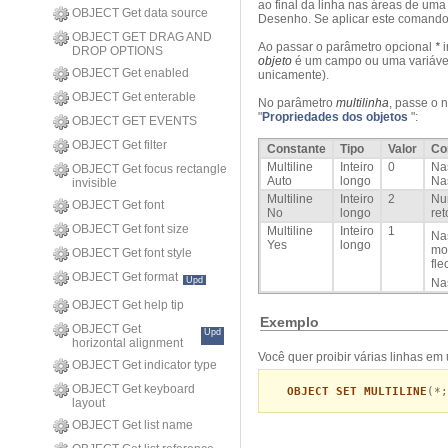
ao final da linha nas áreas de uma
OBJECT Get data source
Desenho. Se aplicar este comando
OBJECT GET DRAG AND
Ao passar o parâmetro opcional
*
i
DROP OPTIONS
objeto
é um campo ou uma variável
OBJECT Get enabled
unicamente).
OBJECT Get enterable
No parâmetro
multilinha
, passe o 
"
Propriedades dos objetos
":
OBJECT GET EVENTS
OBJECT Get filter
Constante
Tipo
Valor
Co
Multiline
Inteiro
0
Nas
OBJECT Get focus rectangle
Auto
longo
Nas
invisible
Multiline
Inteiro
2
Nun
OBJECT Get font
No
longo
ret
OBJECT Get font size
Multiline
Inteiro
1
Nas
Yes
longo
mos
OBJECT Get font style
fle
OBJECT Get format
Upd
Nas
OBJECT Get help tip
Exemplo
OBJECT Get
Upd
horizontal alignment
Você quer proibir várias linhas em
OBJECT Get indicator type
OBJECT Get keyboard
OBJECT SET MULTILINE
(*;
layout
OBJECT Get list name