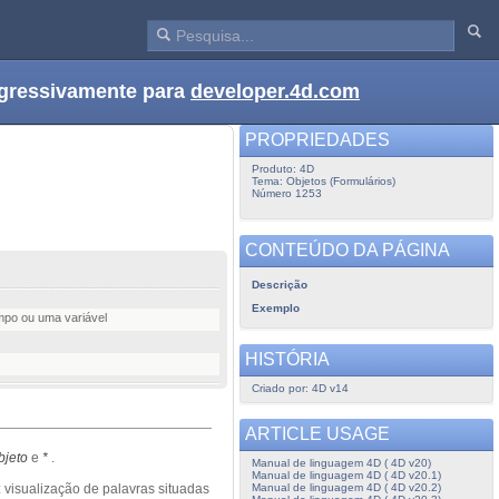
ogressivamente para
developer.4d.com
PROPRIEDADES
Produto: 4D
Tema: Objetos (Formulários)
Número 1253
CONTEÚDO DA PÁGINA
Descrição
Exemplo
ampo ou uma variável
HISTÓRIA
Criado por: 4D v14
ARTICLE USAGE
bjeto
e
*
.
Manual de linguagem 4D ( 4D v20)
Manual de linguagem 4D ( 4D v20.1)
Manual de linguagem 4D ( 4D v20.2)
: visualização de palavras situadas