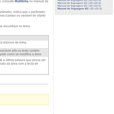
Manual de linguagem 4D ( 4D v20.3)
o, consulte
Multilinha
no manual de
Manual de linguagem 4D ( 4D v20.4)
Manual de linguagem 4D ( 4D v20.5)
Manual de linguagem 4D
( 4D v20.6)
arâmetro, indica que o parâmetro
eia (campo ou variável de objeto
e se encontram no tema
á retornos de linha.
ariável alfa ou texto contém
rápido como se modifica a área.
té a última palavra que possa ser
teúdo da área com a tecla de