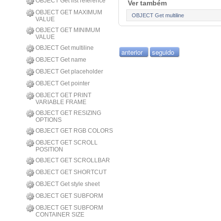
OBJECT Get list reference
Ver também
OBJECT GET MAXIMUM
OBJECT Get multiline
VALUE
OBJECT GET MINIMUM
VALUE
OBJECT Get multiline
anterior
seguido
OBJECT Get name
OBJECT Get placeholder
OBJECT Get pointer
OBJECT GET PRINT
VARIABLE FRAME
OBJECT GET RESIZING
OPTIONS
OBJECT GET RGB COLORS
OBJECT GET SCROLL
POSITION
OBJECT GET SCROLLBAR
OBJECT GET SHORTCUT
OBJECT Get style sheet
OBJECT GET SUBFORM
OBJECT GET SUBFORM
CONTAINER SIZE