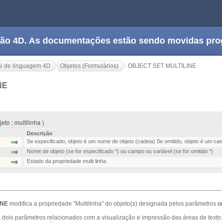
tação 4D. As documentações estão sendo movidas pr
l de linguagem 4D
Objetos (Formulários)
OBJECT SET MULTILINE
NE
to ; multilinha )
Descrição
Se especificado, objeto é um nome de objeto (cadeia) Se omitido, objeto é um c
Nome de objeto (se for especificado *) ou campo ou variável (se for omitido *)
Estado da propriedade multi linha
INE
modifica a propriedade "Multilinha" do objeto(s) designada pelos parâmetros
o
la dois parâmetros relacionados com a visualização e impressão das áreas de texto