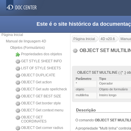
Este é o site histórico da documen
Página Inicial
Página Inicial
4D v20.6
Manua
Manual de linguagem 4D
Objetos (Formulários)
OBJECT SET MULTILI
Propriedades dos objetos
GET STYLE SHEET INFO
LIST OF STYLE SHEETS
OBJECT SET MULTILINE ( {* ;} obje
OBJECT DUPLICATE
Parâmetro
Tipo
OBJECT Get action
*
Operador
OBJECT Get auto spellcheck
objeto
Objeto de formulário
multilinha
Inteiro longo
OBJECT GET BEST SIZE
OBJECT Get border style
Descrição
OBJECT Get context menu
OBJECT GET
O comando
OBJECT SET MULTIL
COORDINATES
OBJECT Get corner radius
A propriedade "Multi linha" contro