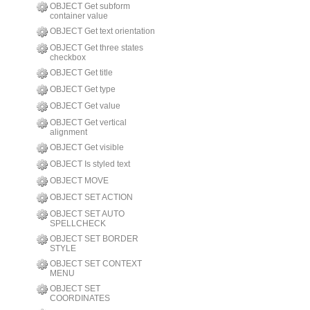
OBJECT Get subform
container value
OBJECT Get text orientation
OBJECT Get three states
checkbox
OBJECT Get title
OBJECT Get type
OBJECT Get value
OBJECT Get vertical
alignment
OBJECT Get visible
OBJECT Is styled text
OBJECT MOVE
OBJECT SET ACTION
OBJECT SET AUTO
SPELLCHECK
OBJECT SET BORDER
STYLE
OBJECT SET CONTEXT
MENU
OBJECT SET
COORDINATES