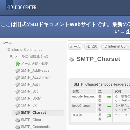
ここは旧式の4DドキュメントWebサイトです。最新
い→
d
ホーム
4D v20
4D Internet Co
ホーム
4D Internet Commands
IC メール送信(廃止予定)
SMTP_Charset
メール送信 - 概要
SMTP_AddHeader
SMTP_Attachment
SMTP_Charset ( encodeHeaders ;
SMTP_Auth
SMTP_Bcc
引数
型
説明
encodeHeaders
整
-1 = 現
SMTP_Body
数
ットを使
SMTP_Cc
bodyCharset
整
-1 = 現
数
ットを使
SMTP_Charset
戻り値
整
エラーコ
数
SMTP_Clear
SMTP_Comments