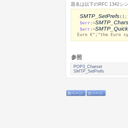
題名は以下のRFC 1342
SMTP_SetPrefs
(1;
SMTP_Chars
$err
:=
SMTP_Quick
$err
:=
Euro €";"the Euro s
参照
POP3_Charset
SMTP_SetPrefs
前ページ
次ページ