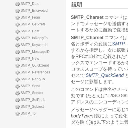
説明
SMTP_Date
SMTP_Encrypted
SMTP_Charset
コマンドは
SMTP_From
ンドでメッセージを送信す
SMTP_GetPrefs
ートするために自動で変換
SMTP_Host
SMTP_Charset
コマンドは
SMTP_InReplyTo
名とボディの変換に
SMTP_S
SMTP_Keywords
するかを指定し、次に拡張
SMTP_MessageID
をRFC#1342で定義された“=?I
SMTP_New
ックスでエンコードするか
SMTP_QuickSend
ロセススコープを持ってい
SMTP_References
セスで
SMTP_QuickSend
SMTP_ReplyTo
セージに影響します。
SMTP_Send
このコマンドは件名やメー
SMTP_Sender
効です (たとえば“=?ISO-8859-
SMTP_SetPrefs
アドレスのエンコーディング
SMTP_Subject
メッセージヘッダーに応じ
SMTP_To
bodyType
引数によって変化、
ダを除く))は以下のように