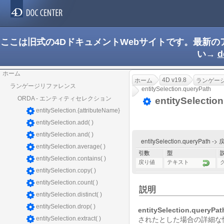
ここは旧式の4DドキュメントWebサイトです。最新
い→
d
ホーム
4D v19.8
ホーム
ランゲー
ランゲージリファレンス
entitySelection.queryPath
ORDA - エンティティセレクション
entitySelectio
entitySelection.{attributeName}
entitySelection.add( )
entitySelection.and( )
entitySelection.queryPath -
entitySelection.average( )
引数
型
entitySelection.contains( )
戻り値
テキスト
entitySelection.copy( )
entitySelection.count( )
説明
entitySelection.distinct( )
entitySelection.drop( )
entitySelection.queryPat
entitySelection.extract( )
されたとした場合の詳細な