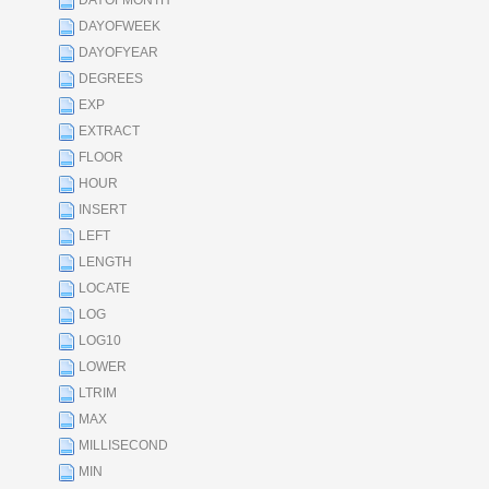
DAYOFMONTH
DAYOFWEEK
DAYOFYEAR
DEGREES
EXP
EXTRACT
FLOOR
HOUR
INSERT
LEFT
LENGTH
LOCATE
LOG
LOG10
LOWER
LTRIM
MAX
MILLISECOND
MIN