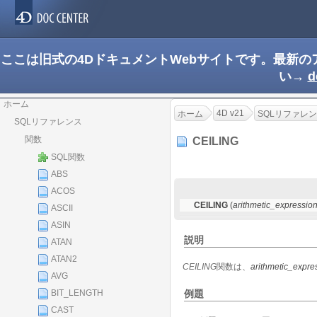
ここは旧式の4DドキュメントWebサイトです。最新
い→
d
ホーム
4D v21
ホーム
SQLリファレ
SQLリファレンス
関数
CEILING
SQL関数
ABS
ACOS
CEILING
(
arithmetic_expressio
ASCII
ASIN
説明
ATAN
ATAN2
CEILING
関数は、
arithmetic_expre
AVG
例題
BIT_LENGTH
CAST