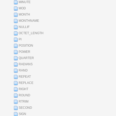
MINUTE
MOD
MONTH
MONTHNAME
NULLIF
OCTET_LENGTH
PI
POSITION
POWER
QUARTER
RADIANS
RAND
REPEAT
REPLACE
RIGHT
ROUND
RTRIM
SECOND
SIGN