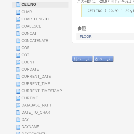
この例題は、-20.9と同じかそれ
CEILING
CEILING (-20.9) `-20
CHAR
CHAR_LENGTH
COALESCE
参照
CONCAT
FLOOR
CONCATENATE
COS
COT
前ページ
次ページ
COUNT
CURDATE
CURRENT_DATE
CURRENT_TIME
CURRENT_TIMESTAMP
CURTIME
DATABASE_PATH
DATE_TO_CHAR
DAY
DAYNAME