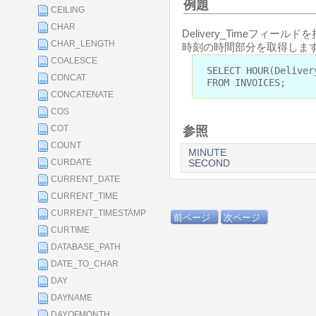
例題
CEILING
CHAR
Delivery_Timeフィー
CHAR_LENGTH
時刻の時間部分を取得します
COALESCE
SELECT HOUR(Deliver
CONCAT
FROM INVOICES;
CONCATENATE
COS
COT
参照
COUNT
MINUTE
CURDATE
SECOND
CURRENT_DATE
CURRENT_TIME
CURRENT_TIMESTAMP
前ページ
次ページ
CURTIME
DATABASE_PATH
DATE_TO_CHAR
DAY
DAYNAME
DAYOFMONTH