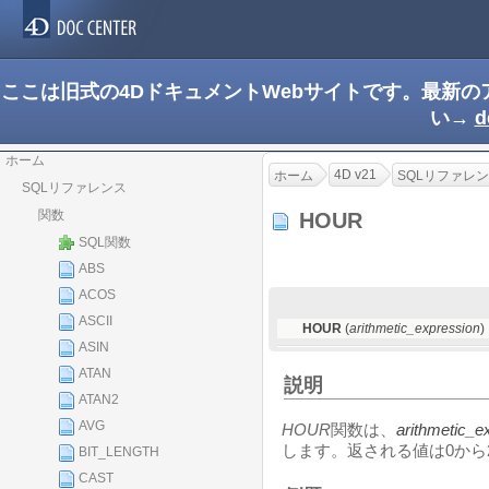
ここは旧式の4DドキュメントWebサイトです。最新
い→
d
ホーム
4D v21
ホーム
SQLリファレ
SQLリファレンス
関数
HOUR
SQL関数
ABS
ACOS
ASCII
HOUR
(
arithmetic_expression
)
ASIN
ATAN
説明
ATAN2
AVG
HOUR
関数は、
arithmetic_e
します。返される値は0から
BIT_LENGTH
CAST