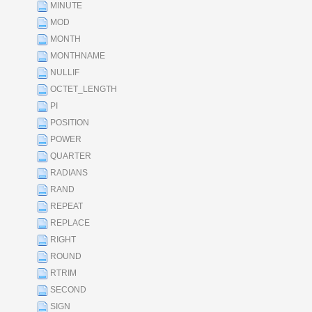
MINUTE
MOD
MONTH
MONTHNAME
NULLIF
OCTET_LENGTH
PI
POSITION
POWER
QUARTER
RADIANS
RAND
REPEAT
REPLACE
RIGHT
ROUND
RTRIM
SECOND
SIGN