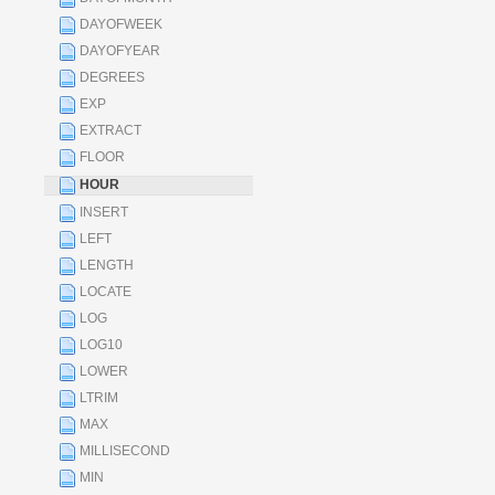
DAYOFWEEK
DAYOFYEAR
DEGREES
EXP
EXTRACT
FLOOR
HOUR
INSERT
LEFT
LENGTH
LOCATE
LOG
LOG10
LOWER
LTRIM
MAX
MILLISECOND
MIN