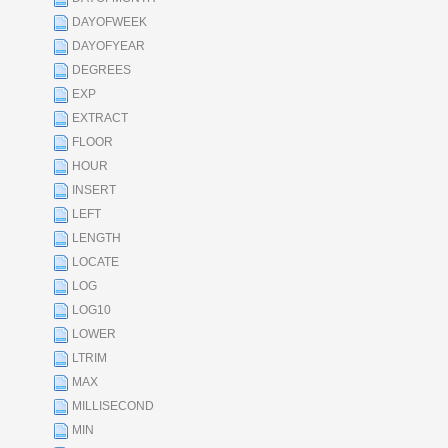
DAYOFWEEK
DAYOFYEAR
DEGREES
EXP
EXTRACT
FLOOR
HOUR
INSERT
LEFT
LENGTH
LOCATE
LOG
LOG10
LOWER
LTRIM
MAX
MILLISECOND
MIN