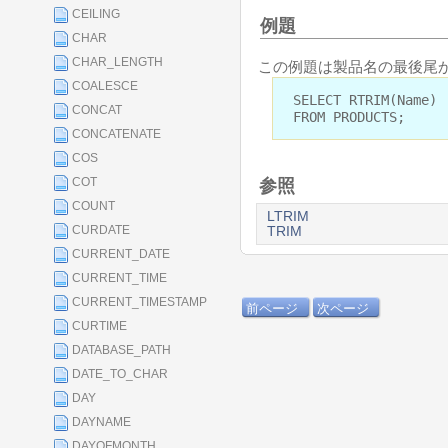
CEILING
例題
CHAR
CHAR_LENGTH
この例題は製品名の最後尾か
COALESCE
SELECT RTRIM(Name)
CONCAT
FROM PRODUCTS;
CONCATENATE
COS
COT
参照
COUNT
LTRIM
CURDATE
TRIM
CURRENT_DATE
CURRENT_TIME
CURRENT_TIMESTAMP
前ページ
次ページ
CURTIME
DATABASE_PATH
DATE_TO_CHAR
DAY
DAYNAME
DAYOFMONTH