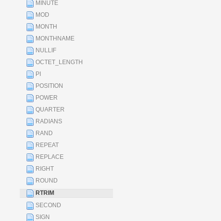
MINUTE
MOD
MONTH
MONTHNAME
NULLIF
OCTET_LENGTH
PI
POSITION
POWER
QUARTER
RADIANS
RAND
REPEAT
REPLACE
RIGHT
ROUND
RTRIM
SECOND
SIGN