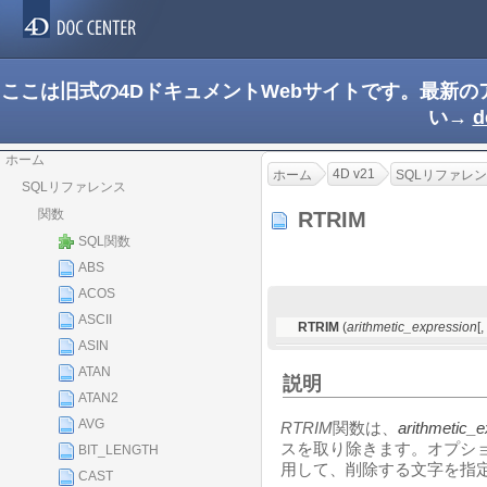
ここは旧式の4DドキュメントWebサイトです。最新
い→
d
ホーム
4D v21
ホーム
SQLリファレ
SQLリファレンス
関数
RTRIM
SQL関数
ABS
ACOS
ASCII
RTRIM
(
arithmetic_expression
[,
ASIN
ATAN
説明
ATAN2
AVG
RTRIM
関数は、
arithmetic_
スを取り除きます。オプシ
BIT_LENGTH
用して、削除する文字を指
CAST