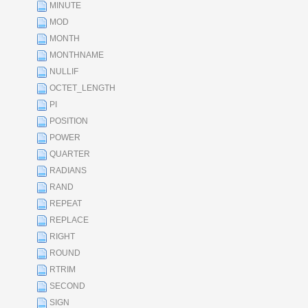
MINUTE
MOD
MONTH
MONTHNAME
NULLIF
OCTET_LENGTH
PI
POSITION
POWER
QUARTER
RADIANS
RAND
REPEAT
REPLACE
RIGHT
ROUND
RTRIM
SECOND
SIGN