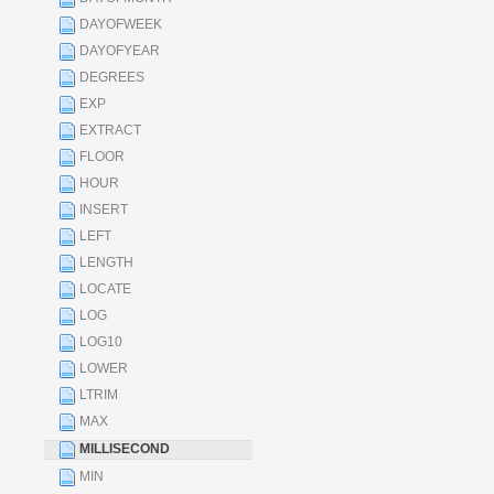
DAYOFWEEK
DAYOFYEAR
DEGREES
EXP
EXTRACT
FLOOR
HOUR
INSERT
LEFT
LENGTH
LOCATE
LOG
LOG10
LOWER
LTRIM
MAX
MILLISECOND
MIN