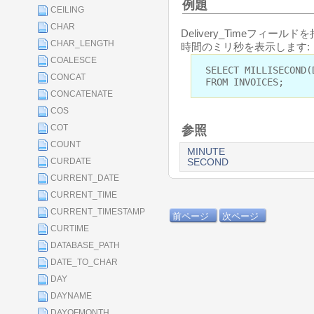
例題
CEILING
CHAR
Delivery_Timeフィー
CHAR_LENGTH
時間のミリ秒を表示します:
COALESCE
SELECT MILLISECOND(
CONCAT
FROM INVOICES;
CONCATENATE
COS
COT
参照
COUNT
MINUTE
CURDATE
SECOND
CURRENT_DATE
CURRENT_TIME
CURRENT_TIMESTAMP
前ページ
次ページ
CURTIME
DATABASE_PATH
DATE_TO_CHAR
DAY
DAYNAME
DAYOFMONTH