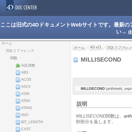
ここは旧式の4DドキュメントWebサイトです。最新
い→
d
ホーム
4D v21
ホーム
SQLリファレ
SQLリファレンス
関数
MILLISECOND
SQL関数
ABS
ACOS
ASCII
MILLISECOND
(
arithmetic_exp
ASIN
ATAN
説明
ATAN2
AVG
MILLISECOND
関数は、
arit
秒部分を返します。
BIT_LENGTH
CAST