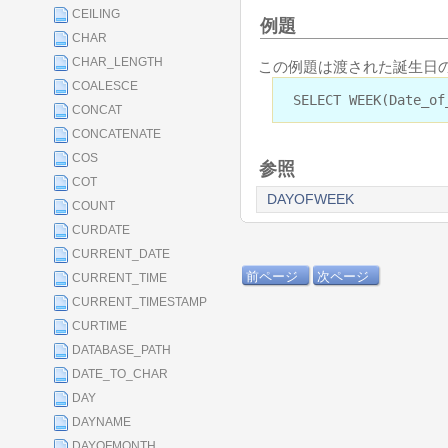
CEILING
例題
CHAR
CHAR_LENGTH
この例題は渡された誕生日の
COALESCE
SELECT WEEK(Date_of
CONCAT
CONCATENATE
COS
参照
COT
DAYOFWEEK
COUNT
CURDATE
CURRENT_DATE
前ページ
次ページ
CURRENT_TIME
CURRENT_TIMESTAMP
CURTIME
DATABASE_PATH
DATE_TO_CHAR
DAY
DAYNAME
DAYOFMONTH