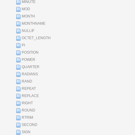
MINUTE
MOD
MONTH
MONTHNAME
NULLIF
OCTET_LENGTH
PI
POSITION
POWER
QUARTER
RADIANS
RAND
REPEAT
REPLACE
RIGHT
ROUND
RTRIM
SECOND
SIGN