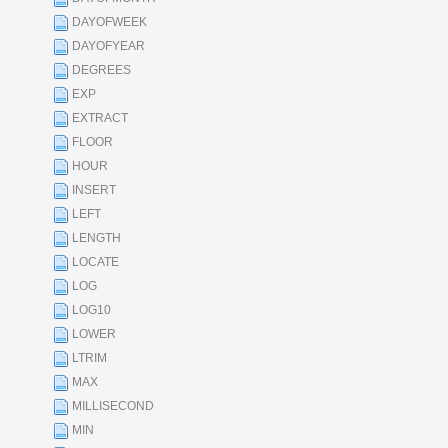
DAYOFWEEK
DAYOFYEAR
DEGREES
EXP
EXTRACT
FLOOR
HOUR
INSERT
LEFT
LENGTH
LOCATE
LOG
LOG10
LOWER
LTRIM
MAX
MILLISECOND
MIN