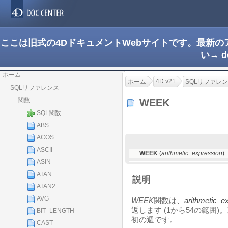
ここは旧式の4DドキュメントWebサイトです。最新
い→
d
ホーム
4D v21
ホーム
SQLリファレ
SQLリファレンス
関数
WEEK
SQL関数
ABS
ACOS
ASCII
WEEK
(
arithmetic_expression
)
ASIN
ATAN
説明
ATAN2
AVG
WEEK
関数は、
arithmetic_e
返します (1から54の範囲
BIT_LENGTH
初の週です。
CAST