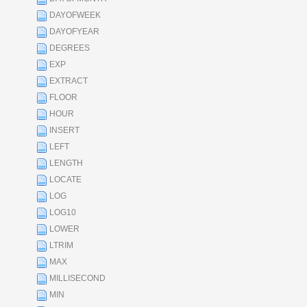
DAYOFWEEK
DAYOFYEAR
DEGREES
EXP
EXTRACT
FLOOR
HOUR
INSERT
LEFT
LENGTH
LOCATE
LOG
LOG10
LOWER
LTRIM
MAX
MILLISECOND
MIN