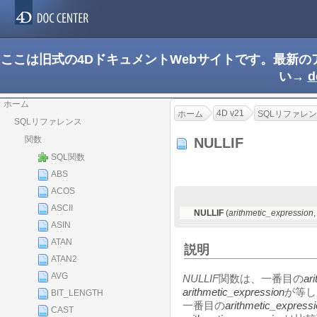
ここは旧式の4DドキュメントWebサイトです。最新
い→
d
ホーム
4D v21
ホーム
SQLリファレ
SQLリファレンス
関数
NULLIF
SQL関数
ABS
ACOS
ASCII
NULLIF
(
arithmetic_expression
ASIN
ATAN
説明
ATAN2
AVG
NULLIF
関数は、一番目の
ar
arithmetic_expression
が等し
BIT_LENGTH
一番目の
arithmetic_express
CAST