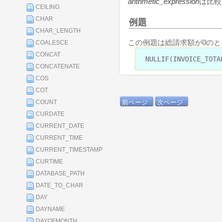
arithmetic_expression
は比較
CEILING
CHAR
例題
CHAR_LENGTH
この例題は総請求額が0のとき
COALESCE
CONCAT
NULLIF(INVOICE_TOTA
CONCATENATE
COS
COT
前ページ
次ページ
COUNT
CURDATE
CURRENT_DATE
CURRENT_TIME
CURRENT_TIMESTAMP
CURTIME
DATABASE_PATH
DATE_TO_CHAR
DAY
DAYNAME
DAYOFMONTH