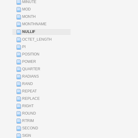
MINUTE
MOD
MONTH
MONTHNAME
NULLIF
OCTET_LENGTH
PI
POSITION
POWER
QUARTER
RADIANS
RAND
REPEAT
REPLACE
RIGHT
ROUND
RTRIM
SECOND
SIGN