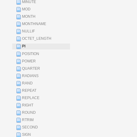
MINUTE
MOD
MONTH
MONTHNAME
NULLIF
OCTET_LENGTH
PI
POSITION
POWER
QUARTER
RADIANS
RAND
REPEAT
REPLACE
RIGHT
ROUND
RTRIM
SECOND
SIGN