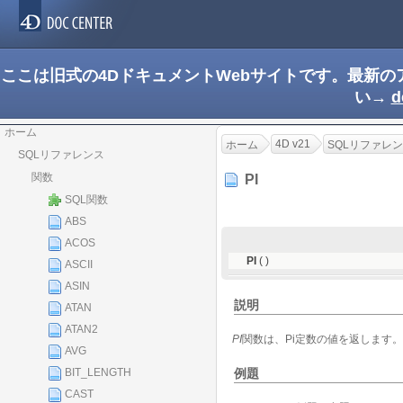
ここは旧式の4DドキュメントWebサイトです。最新
い→
d
ホーム
4D v21
ホーム
SQLリファレ
SQLリファレンス
関数
PI
SQL関数
ABS
ACOS
PI
( )
ASCII
ASIN
説明
ATAN
ATAN2
PI
関数は、Pi定数の値を返します。
AVG
例題
BIT_LENGTH
CAST