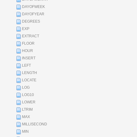
DAYOFWEEK
DAYOFYEAR
DEGREES
EXP
EXTRACT
FLOOR
HOUR
INSERT
LEFT
LENGTH
LOCATE
LOG
LOG10
LOWER
LTRIM
MAX
MILLISECOND
MIN