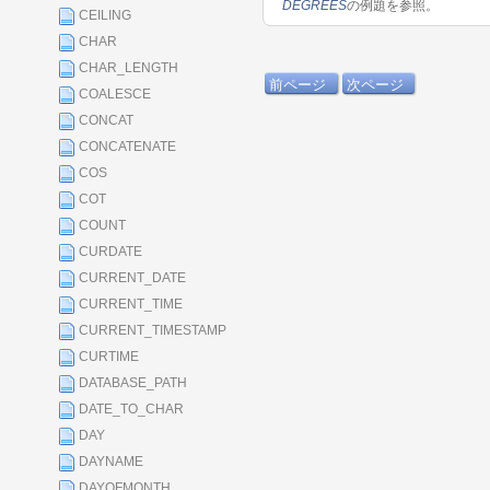
DEGREES
の例題を参照。
CEILING
CHAR
CHAR_LENGTH
前ページ
次ページ
COALESCE
CONCAT
CONCATENATE
COS
COT
COUNT
CURDATE
CURRENT_DATE
CURRENT_TIME
CURRENT_TIMESTAMP
CURTIME
DATABASE_PATH
DATE_TO_CHAR
DAY
DAYNAME
DAYOFMONTH