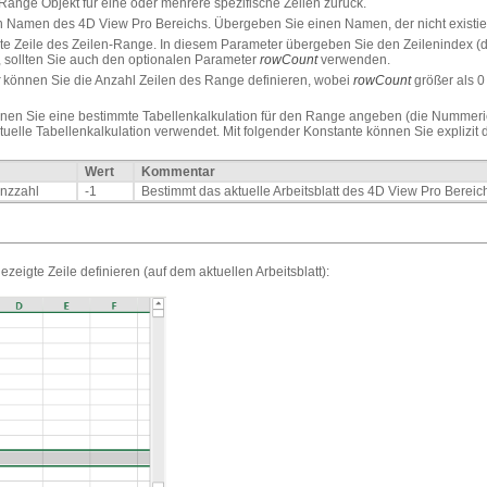
Range Objekt für eine oder mehrere spezifische Zeilen zurück.
Namen des 4D View Pro Bereichs. Übergeben Sie einen Namen, der nicht existier
rste Zeile des Zeilen-Range. In diesem Parameter übergeben Sie den Zeilenindex (
 sollten Sie auch den optionalen Parameter
rowCount
verwenden.
können Sie die Anzahl Zeilen des Range definieren, wobei
rowCount
größer als 0
nen Sie eine bestimmte Tabellenkalkulation für den Range angeben (die Nummerie
elle Tabellenkalkulation verwendet. Mit folgender Konstante können Sie explizit d
Wert
Kommentar
nzzahl
-1
Bestimmt das aktuelle Arbeitsblatt des 4D View Pro Bereic
zeigte Zeile definieren (auf dem aktuellen Arbeitsblatt):