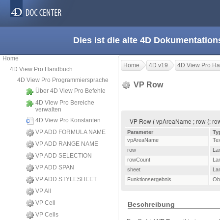
Dies ist die alte 4D Dokumentation
Home
Home
4D v19
4D View Pro H
4D View Pro Handbuch
4D View Pro Programmiersprache
VP Row
Über 4D View Pro Befehle
4D View Pro Bereiche
verwalten
4D View Pro Konstanten
VP Row ( vpAreaName ; row {; row
VP ADD FORMULA NAME
Parameter
Ty
vpAreaName
Te
VP ADD RANGE NAME
row
La
VP ADD SELECTION
rowCount
La
VP ADD SPAN
sheet
La
VP ADD STYLESHEET
Funktionsergebnis
Ob
VP All
VP Cell
Beschreibung
VP Cells