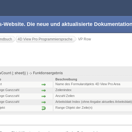
s-Website. Die neue und aktualisierte Dokumentation
andbuch
4D View Pro Programmiersprache
VP Row
Count {; sheet}} ) -> Funktionsergebnis
p
Beschreibung
xt
Name des Formularobjekts 4D View Pro Area
nge Ganzzahl
Zeilenindex
nge Ganzzahl
Anzahl Zeilen
nge Ganzzahl
Arbeitsblatt Index (ohne Angabe aktuelles Arbeitsblatt)
jekt
Range Objekt der Zeile(n)