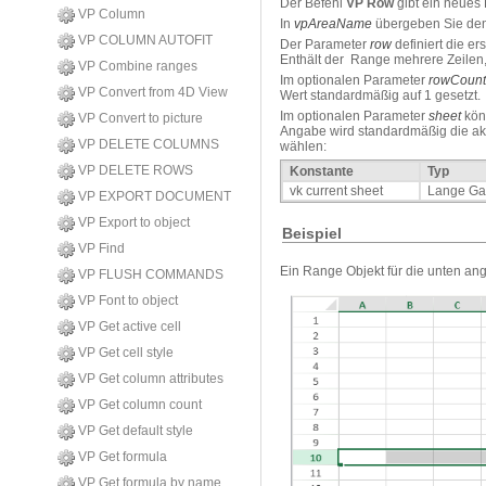
Der Befehl
VP Row
gibt ein neues 
VP Column
In
vpAreaName
übergeben Sie den 
VP COLUMN AUTOFIT
Der Parameter
row
definiert die e
Enthält der Range mehrere Zeilen,
VP Combine ranges
Im optionalen Parameter
rowCount
VP Convert from 4D View
Wert standardmäßig auf 1 gesetzt.
Im optionalen Parameter
sheet
kön
VP Convert to picture
Angabe wird standardmäßig die aktu
VP DELETE COLUMNS
wählen:
VP DELETE ROWS
Konstante
Typ
vk current sheet
Lange Ga
VP EXPORT DOCUMENT
VP Export to object
Beispiel
VP Find
Ein Range Objekt für die unten ange
VP FLUSH COMMANDS
VP Font to object
VP Get active cell
VP Get cell style
VP Get column attributes
VP Get column count
VP Get default style
VP Get formula
VP Get formula by name