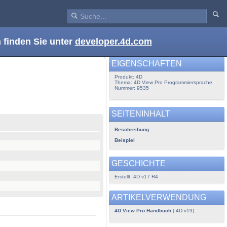
 finden Sie unter
developer.4d.com
EIGENSCHAFTEN
Produkt: 4D
Thema: 4D View Pro Programmiersprache
Nummer: 9535
SEITENINHALT
Beschreibung
Beispiel
GESCHICHTE
Erstellt: 4D v17 R4
ARTIKELVERWENDUNG
4D View Pro Handbuch
( 4D v19)