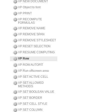
VP NEW DOCUMENT
VP Object to font
VP PRINT
VP RECOMPUTE
FORMULAS
VP REMOVE NAME
VP REMOVE SPAN
VP REMOVE STYLESHEET
VP RESET SELECTION
VP RESUME COMPUTING
VP Row
VP ROW AUTOFIT
VP Run offscreen area
VP SET ACTIVE CELL
VP SET ALLOWED
METHODS
VP SET BOOLEAN VALUE
VP SET BORDER
VP SET CELL STYLE
VP SET COLUMN