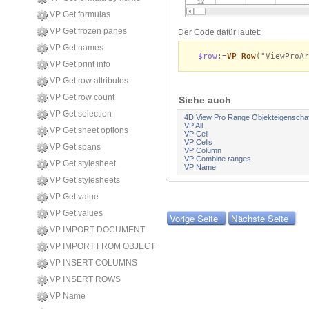
VP Get formulas
VP Get frozen panes
Der Code dafür lautet:
VP Get names
$row
:=
VP Row
("ViewProA
VP Get print info
VP Get row attributes
VP Get row count
Siehe auch
VP Get selection
4D View Pro Range Objekteigenscha
VP All
VP Get sheet options
VP Cell
VP Cells
VP Get spans
VP Column
VP Combine ranges
VP Get stylesheet
VP Name
VP Get stylesheets
VP Get value
VP Get values
Vorige Seite
Nächste Seite
VP IMPORT DOCUMENT
VP IMPORT FROM OBJECT
VP INSERT COLUMNS
VP INSERT ROWS
VP Name