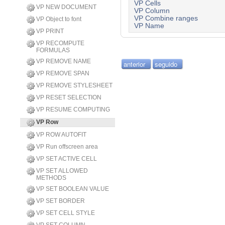
VP Cells
VP NEW DOCUMENT
VP Column
VP Combine ranges
VP Object to font
VP Name
VP PRINT
VP RECOMPUTE
FORMULAS
VP REMOVE NAME
anterior
seguido
VP REMOVE SPAN
VP REMOVE STYLESHEET
VP RESET SELECTION
VP RESUME COMPUTING
VP Row
VP ROW AUTOFIT
VP Run offscreen area
VP SET ACTIVE CELL
VP SET ALLOWED
METHODS
VP SET BOOLEAN VALUE
VP SET BORDER
VP SET CELL STYLE