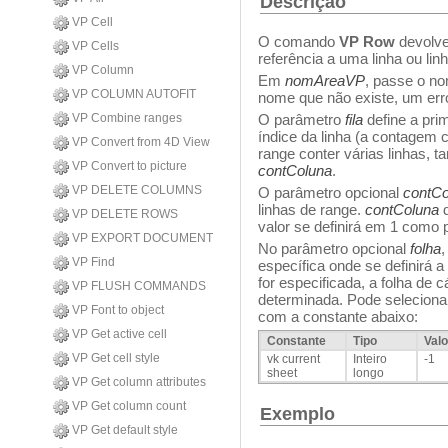
Descrição
VP Cell
O comando
VP Row
devolve
VP Cells
referência a uma linha ou lin
VP Column
Em
nomAreaVP
, passe o n
VP COLUMN AUTOFIT
nome que não existe, um err
VP Combine ranges
O parâmetro
fila
define a pri
índice da linha (a contagem
VP Convert from 4D View
range conter várias linhas, 
VP Convert to picture
contColuna
.
VP DELETE COLUMNS
O parâmetro opcional
contCo
linhas de range.
contColuna
d
VP DELETE ROWS
valor se definirá em 1 como 
VP EXPORT DOCUMENT
No parâmetro opcional
folha
,
VP Find
específica onde se definirá
for especificada, a folha de c
VP FLUSH COMMANDS
determinada. Pode selecionar 
VP Font to object
com a constante abaixo:
VP Get active cell
Constante
Tipo
Valo
VP Get cell style
vk current
Inteiro
-1
sheet
longo
VP Get column attributes
VP Get column count
Exemplo
VP Get default style