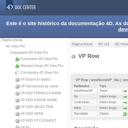
Este é o site histórico da documentação 4D. As
dev
Página Inicial
Página Inicial
4D v19
4D View
4D View Pro
Linguagem 4D View Pro
VP Row
Comandos 4D View Pro
Manejar áreas 4D View Pro
Constantes 4D View Pro
VP Row ( areaNomeVP ; fila {; cont
VP Export to object
VP Get formula by name
Parâmetro
Tipo
areaNomeVP
Texto
VP ADD FORMULA NAME
fila
Inteiro longo
VP ADD RANGE NAME
contLinhas
Inteiro longo
VP ADD SELECTION
folha
Inteiro longo
VP ADD SPAN
Resultado
Objeto
VP ADD STYLESHEET
VP All