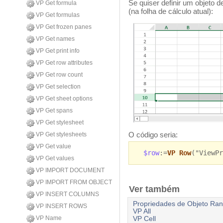
Se quiser definir um objeto d
VP Get formula
(na folha de cálculo atual):
VP Get formulas
VP Get frozen panes
VP Get names
VP Get print info
VP Get row attributes
VP Get row count
VP Get selection
VP Get sheet options
VP Get spans
VP Get stylesheet
O código seria:
VP Get stylesheets
VP Get value
$row
:=
VP Row
("ViewP
VP Get values
VP IMPORT DOCUMENT
VP IMPORT FROM OBJECT
Ver também
VP INSERT COLUMNS
Propriedades de Objeto Ran
VP INSERT ROWS
VP All
VP Name
VP Cell