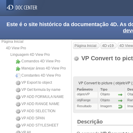
Este é o site histórico da documentação 4D. As
dev
Página Inicial
Página Inicial
4D v19
4D View
4D View Pro
Linguagem 4D View Pro
VP Convert to pic
Comandos 4D View Pro
Manejar áreas 4D View Pro
Constantes 4D View Pro
VP Convert to picture ( objetoVP 
VP Export to object
VP Get formula by name
Parâmetro
Tipo
Des
objetoVP
Objeto
Obj
VP ADD FORMULA NAME
objRange
Objeto
Ran
VP ADD RANGE NAME
Resultado
Imagem
Ima
VP ADD SELECTION
VP ADD SPAN
Descrição
VP ADD STYLESHEET
VP All