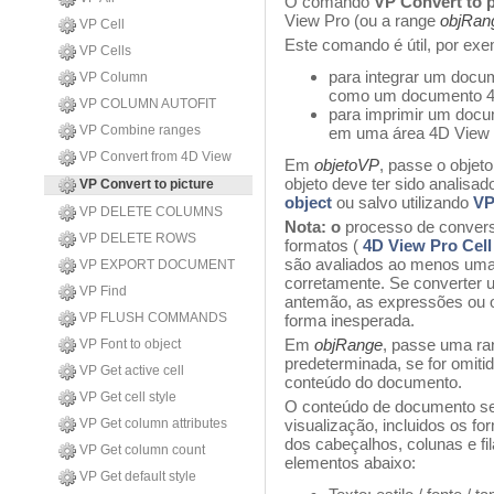
O comando
VP Convert to p
View Pro (ou a range
objRan
VP Cell
Este comando é útil, por exe
VP Cells
para integrar um docu
VP Column
como um documento 4
VP COLUMN AUTOFIT
para imprimir um docu
VP Combine ranges
em uma área 4D View 
VP Convert from 4D View
Em
objetoVP
, passe o objet
objeto deve ter sido analisad
VP Convert to picture
object
ou salvo utilizando
V
VP DELETE COLUMNS
Nota: o
processo de convers
VP DELETE ROWS
formatos (
4D View Pro Cell
são avaliados ao menos uma
VP EXPORT DOCUMENT
corretamente. Se converter 
VP Find
antemão, as expressões ou 
VP FLUSH COMMANDS
forma inesperada.
Em
objRange
, passe uma ra
VP Font to object
predeterminada, se for omiti
VP Get active cell
conteúdo do documento.
VP Get cell style
O conteúdo de documento se 
VP Get column attributes
visualização, incluidos os for
dos cabeçalhos, colunas e f
VP Get column count
elementos abaixo:
VP Get default style