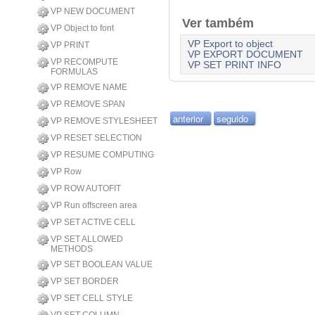
VP NEW DOCUMENT
Ver também
VP Object to font
VP Export to object
VP PRINT
VP EXPORT DOCUMENT
VP RECOMPUTE
VP SET PRINT INFO
FORMULAS
VP REMOVE NAME
VP REMOVE SPAN
anterior
seguido
VP REMOVE STYLESHEET
VP RESET SELECTION
VP RESUME COMPUTING
VP Row
VP ROW AUTOFIT
VP Run offscreen area
VP SET ACTIVE CELL
VP SET ALLOWED
METHODS
VP SET BOOLEAN VALUE
VP SET BORDER
VP SET CELL STYLE