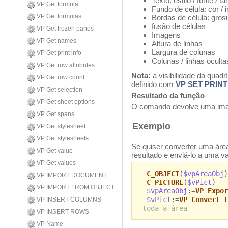
Texto: estilo / fonte / 
VP Get formula
Fundo de célula: cor /
VP Get formulas
Bordas de célula: grosur
fusão de células
VP Get frozen panes
Imagens
VP Get names
Altura de linhas
Largura de colunas
VP Get print info
Colunas / linhas oculta
VP Get row attributes
Nota:
a visibilidade da quad
VP Get row count
definido com
VP SET PRINT
VP Get selection
Resultado da função
VP Get sheet options
O comando devolve uma im
VP Get spans
Exemplo
VP Get stylesheet
VP Get stylesheets
Se quiser converter uma áre
VP Get value
resultado e enviá-lo a uma v
VP Get values
C_OBJECT
(
$vpAreaObj
)
VP IMPORT DOCUMENT
C_PICTURE
(
$vPict
)
VP IMPORT FROM OBJECT
$vpAreaObj
:=
VP Expor
$vPict
:=
VP Convert t
VP INSERT COLUMNS
toda a área
VP INSERT ROWS
VP Name