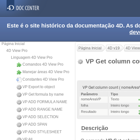
Este é o site histórico da documentação 4D. As
dev
Página Inicial
Página Inicial
4D v19
4D View
4D View Pro
Linguagem 4D View Pro
VP Get column c
Comandos 4D View Pro
Manejar áreas 4D View Pro
Constantes 4D View Pro
VP Get column count ( nomeAreaVP
VP Export to object
VP Get formula by name
Parâmetro
Tipo
nomeAreaVP
Texto
VP ADD FORMULA NAME
folha
Inteiro longo
VP ADD RANGE NAME
Resultado
Inteiro longo
VP ADD SELECTION
VP ADD SPAN
Descrição
VP ADD STYLESHEET
VP All