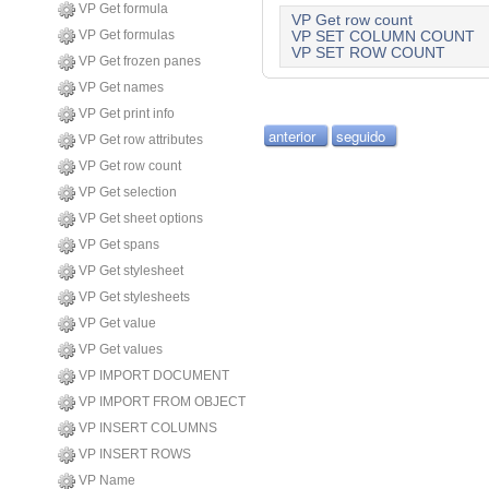
VP Get formula
VP Get row count
VP Get formulas
VP SET COLUMN COUNT
VP SET ROW COUNT
VP Get frozen panes
VP Get names
VP Get print info
anterior
seguido
VP Get row attributes
VP Get row count
VP Get selection
VP Get sheet options
VP Get spans
VP Get stylesheet
VP Get stylesheets
VP Get value
VP Get values
VP IMPORT DOCUMENT
VP IMPORT FROM OBJECT
VP INSERT COLUMNS
VP INSERT ROWS
VP Name