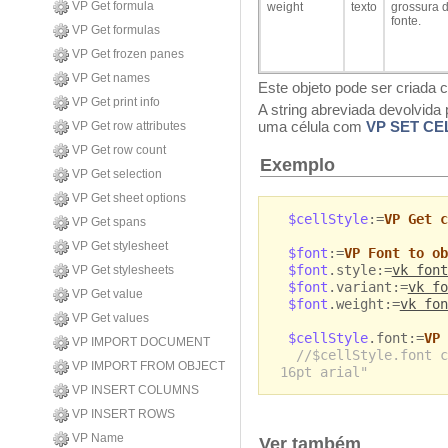
VP Get formula
weight
texto
grossura 
fonte.
VP Get formulas
VP Get frozen panes
VP Get names
Este objeto pode ser criad
VP Get print info
A string abreviada devolvida 
uma célula com
VP SET CE
VP Get row attributes
VP Get row count
Exemplo
VP Get selection
VP Get sheet options
$cellStyle
:=
VP Get c
VP Get spans
VP Get stylesheet
$font
:=
VP Font to ob
$font
.style:=
vk font
VP Get stylesheets
$font
.variant:=
vk fo
VP Get value
$font
.weight:=
vk fon
VP Get values
$cellStyle
.font:=
VP 
VP IMPORT DOCUMENT
//$cellStyle.font c
VP IMPORT FROM OBJECT
16pt arial"
VP INSERT COLUMNS
VP INSERT ROWS
VP Name
Ver também