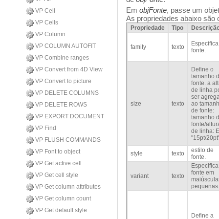
Em
objFonte
, passe um obje
VP Cell
As propriedades abaixo são 
VP Cells
Propriedade
Tipo
Descriçã
VP Column
Especifica
VP COLUMN AUTOFIT
family
texto
fonte.
VP Combine ranges
VP Convert from 4D View
Define o
tamanho 
VP Convert to picture
fonte. a al
de linha 
VP DELETE COLUMNS
ser agreg
size
texto
ao taman
VP DELETE ROWS
de fonte:
VP EXPORT DOCUMENT
tamanho 
fonte/altur
VP Find
de linha: 
"15pt/20pt
VP FLUSH COMMANDS
estilo de
VP Font to object
style
texto
fonte.
VP Get active cell
Especifica
fonte em
VP Get cell style
variant
texto
maiúscula
pequenas
VP Get column attributes
VP Get column count
VP Get default style
Define a