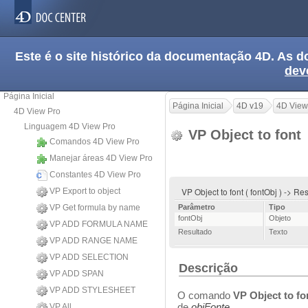
Este é o site histórico da documentação 4D. As
dev
Página Inicial
Página Inicial
4D v19
4D View
4D View Pro
Linguagem 4D View Pro
VP Object to font
Comandos 4D View Pro
Manejar áreas 4D View Pro
Constantes 4D View Pro
VP Object to font ( fontObj ) -> R
VP Export to object
VP Get formula by name
Parâmetro
Tipo
fontObj
Objeto
VP ADD FORMULA NAME
Resultado
Texto
VP ADD RANGE NAME
VP ADD SELECTION
Descrição
VP ADD SPAN
VP ADD STYLESHEET
O comando
VP Object to fo
de
objFonte
.
VP All