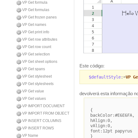
VP Get formula
VP Get formulas
VP Get frozen panes
VP Get names
VP Get print info
VP Get row attributes
VP Get row count
VP Get selection
VP Get sheet options
Este código:
VP Get spans
VP Get stylesheet
$defaultStyle
:=
VP Ge
VP Get stylesheets
VP Get value
devolverá esta informação n
VP Get values
VP IMPORT DOCUMENT
{
VP IMPORT FROM OBJECT
backColor:#E6E6FA,
hAlign:0,
VP INSERT COLUMNS
vAlign:0,
VP INSERT ROWS
font:12pt papyrus
VP Name
}