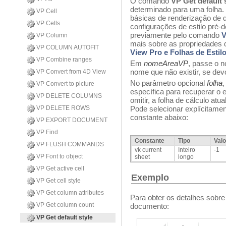
O comando
VP Get default 
determinado para uma folha.
VP Cell
básicas de renderização d
VP Cells
configurações de estilo pré-
previamente pelo comando
V
VP Column
mais sobre as propriedades d
VP COLUMN AUTOFIT
View Pro e Folhas de Estil
VP Combine ranges
Em
nomeAreaVP
, passe o 
nome que não existir, se dev
VP Convert from 4D View
No parâmetro opcional
folha
,
VP Convert to picture
específica para recuperar o
VP DELETE COLUMNS
omitir, a folha de cálculo atu
VP DELETE ROWS
Pode selecionar explícitamen
constante abaixo:
VP EXPORT DOCUMENT
VP Find
Constante
Tipo
Valo
VP FLUSH COMMANDS
vk current
Inteiro
-1
VP Font to object
sheet
longo
VP Get active cell
Exemplo
VP Get cell style
VP Get column attributes
Para obter os detalhes sobre
VP Get column count
documento:
VP Get default style