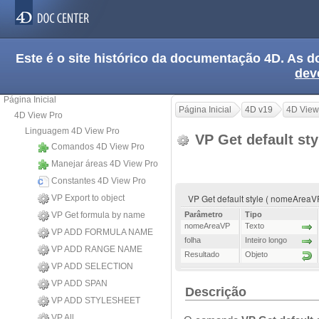
Este é o site histórico da documentação 4D. As
dev
Página Inicial
Página Inicial
4D v19
4D View
4D View Pro
Linguagem 4D View Pro
VP Get default st
Comandos 4D View Pro
Manejar áreas 4D View Pro
Constantes 4D View Pro
VP Get default style ( nomeAreaVP
VP Export to object
VP Get formula by name
Parâmetro
Tipo
nomeAreaVP
Texto
VP ADD FORMULA NAME
folha
Inteiro longo
VP ADD RANGE NAME
Resultado
Objeto
VP ADD SELECTION
VP ADD SPAN
Descrição
VP ADD STYLESHEET
VP All