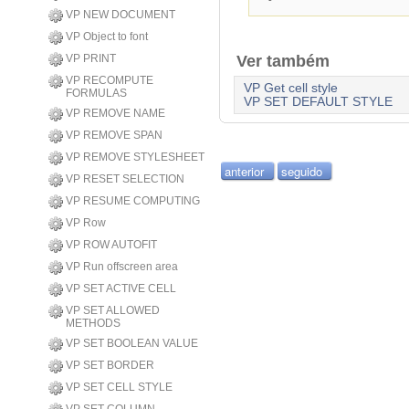
VP NEW DOCUMENT
VP Object to font
Ver também
VP PRINT
VP RECOMPUTE
VP Get cell style
FORMULAS
VP SET DEFAULT STYLE
VP REMOVE NAME
VP REMOVE SPAN
VP REMOVE STYLESHEET
anterior
seguido
VP RESET SELECTION
VP RESUME COMPUTING
VP Row
VP ROW AUTOFIT
VP Run offscreen area
VP SET ACTIVE CELL
VP SET ALLOWED
METHODS
VP SET BOOLEAN VALUE
VP SET BORDER
VP SET CELL STYLE