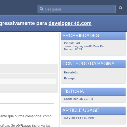
ogressivamente para
developer.4d.com
PROPRIEDADES
Produto: 4D
Tema: Linguagem 4D View Pro
Número 9573
CONTEÚDO DA PÁGINA
Descrição
Exemplo
HISTÓRIA
Criado por: 4D v17 R4
ARTICLE USAGE
uanto que outros comandos, como
4D View Pro
( 4D v19)
cificar. Se
objRange
inclui várias