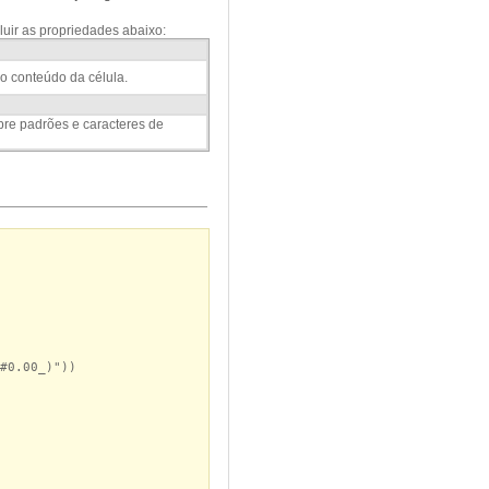
cluir as propriedades abaixo:
 o conteúdo da célula.
bre padrões e caracteres de
#0.00_)"))