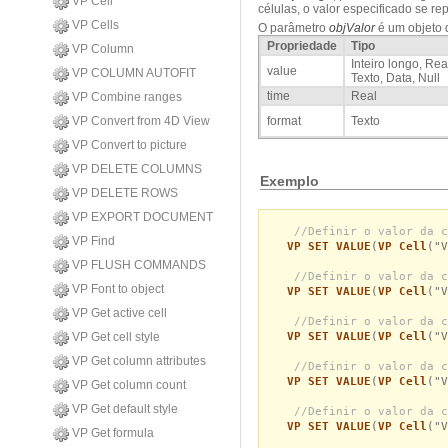
VP Cell
células, o valor especificado se re
VP Cells
O parâmetro
objValor
é um objeto q
Propriedade
Tipo
VP Column
Inteiro longo, Re
value
VP COLUMN AUTOFIT
Texto, Data, Null
time
Real
VP Combine ranges
VP Convert from 4D View
format
Texto
VP Convert to picture
VP DELETE COLUMNS
Exemplo
VP DELETE ROWS
VP EXPORT DOCUMENT
//Definir o valor da c
VP Find
VP SET VALUE
(
VP Cell
("V
VP FLUSH COMMANDS
//Definir o valor da c
VP Font to object
VP SET VALUE
(
VP Cell
("V
VP Get active cell
//Definir o valor da c
VP SET VALUE
(
VP Cell
("V
VP Get cell style
VP Get column attributes
//Definir o valor da c
VP SET VALUE
(
VP Cell
("V
VP Get column count
VP Get default style
//Definir o valor da c
VP SET VALUE
(
VP Cell
("V
VP Get formula