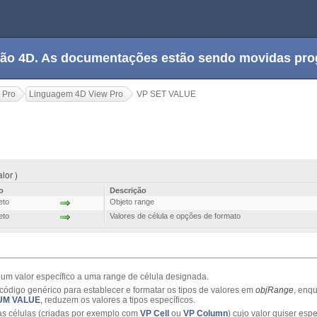
tação 4D. As documentações estão sendo movidas pr
 Pro
Linguagem 4D View Pro
VP SET VALUE
lor )
o
Descrição
eto
Objeto range
eto
Valores de célula e opções de formato
 um valor específico a uma range de célula designada.
código genérico para establecer e formatar os tipos de valores em
objRange
, enq
UM VALUE
, reduzem os valores a tipos específicos.
as células (criadas por exemplo com
VP Cell
ou
VP Column
) cujo valor quiser espe