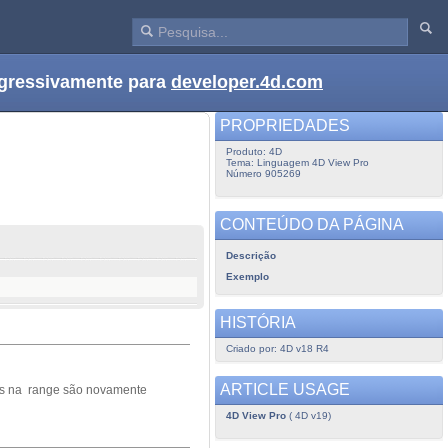
ogressivamente para
developer.4d.com
PROPRIEDADES
Produto: 4D
Tema: Linguagem 4D View Pro
Número 905269
CONTEÚDO DA PÁGINA
Descrição
Exemplo
HISTÓRIA
Criado por: 4D v18 R4
ARTICLE USAGE
das na range são novamente
4D View Pro
( 4D v19)