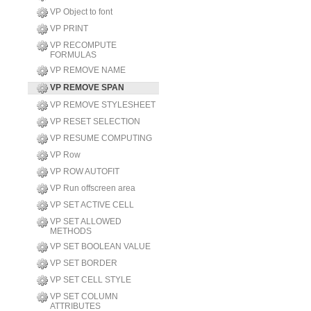
VP Object to font
VP PRINT
VP RECOMPUTE
FORMULAS
VP REMOVE NAME
VP REMOVE SPAN
VP REMOVE STYLESHEET
VP RESET SELECTION
VP RESUME COMPUTING
VP Row
VP ROW AUTOFIT
VP Run offscreen area
VP SET ACTIVE CELL
VP SET ALLOWED
METHODS
VP SET BOOLEAN VALUE
VP SET BORDER
VP SET CELL STYLE
VP SET COLUMN
ATTRIBUTES