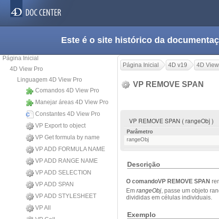
Este é o site histórico da documen
Página Inicial
Página Inicial
4D v19
4D View
4D View Pro
Linguagem 4D View Pro
VP REMOVE SPAN
Comandos 4D View Pro
Manejar áreas 4D View Pro
Constantes 4D View Pro
VP REMOVE SPAN ( rangeObj )
VP Export to object
Parâmetro
VP Get formula by name
rangeObj
VP ADD FORMULA NAME
VP ADD RANGE NAME
Descrição
VP ADD SELECTION
O comandoVP REMOVE SPAN
re
VP ADD SPAN
Em
rangeObj
, passe um objeto ra
VP ADD STYLESHEET
divididas em células individuais.
VP All
Exemplo