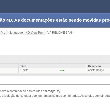
tação 4D. As documentações estão sendo movidas pr
 Pro
Linguagem 4D View Pro
VP REMOVE SPAN
Tipo
Descrição
Objeto
objeto Range
move a combinação das células em
rangeObj
.
nge (seleção de células) que tenham as células combinadas. As células combina