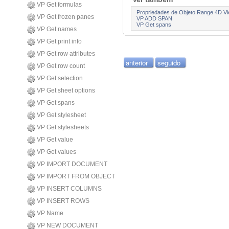
VP Get formulas
Propriedades de Objeto Range 4D Vi
VP Get frozen panes
VP ADD SPAN
VP Get spans
VP Get names
VP Get print info
VP Get row attributes
anterior
seguido
VP Get row count
VP Get selection
VP Get sheet options
VP Get spans
VP Get stylesheet
VP Get stylesheets
VP Get value
VP Get values
VP IMPORT DOCUMENT
VP IMPORT FROM OBJECT
VP INSERT COLUMNS
VP INSERT ROWS
VP Name
VP NEW DOCUMENT