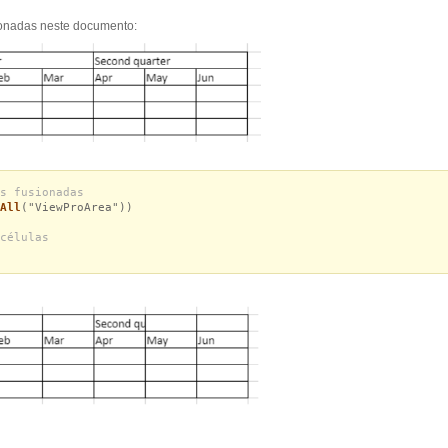
ionadas neste documento:
s fusionadas
All
("ViewProArea"))
células