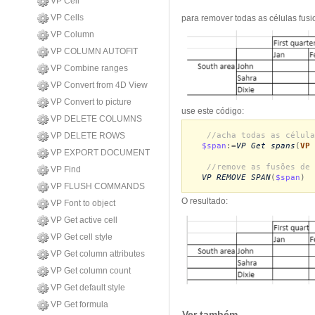
VP Cell
VP Cells
para remover todas as células fus
VP Column
VP COLUMN AUTOFIT
VP Combine ranges
VP Convert from 4D View
VP Convert to picture
use este código:
VP DELETE COLUMNS
//acha todas as célula
VP DELETE ROWS
$span
:=
VP Get spans
(
VP 
VP EXPORT DOCUMENT
//remove as fusões de 
VP Find
VP REMOVE SPAN
(
$span
)
VP FLUSH COMMANDS
O resultado:
VP Font to object
VP Get active cell
VP Get cell style
VP Get column attributes
VP Get column count
VP Get default style
VP Get formula
Ver também