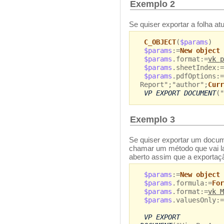
Exemplo 2
Se quiser exportar a folha a
C_OBJECT
(
$params
)
$params
:=
New object
$params
.format:=
vk p
$params
.sheetIndex:=
$params
.pdfOptions:=
Report";"author";
Curr
VP EXPORT DOCUMENT
("
Exemplo 3
Se quiser exportar um docum
chamar um método que vai l
aberto assim que a exportaç
$params
:=
New object
$params
.formula:=
For
$params
.format:=
vk M
$params
.valuesOnly:=
VP EXPORT