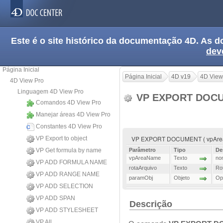
Este é o site histórico da documentação 4D. As
dev
Página Inicial
Página Inicial
4D v19
4D View
4D View Pro
Linguagem 4D View Pro
VP EXPORT DOC
Comandos 4D View Pro
Manejar áreas 4D View Pro
Constantes 4D View Pro
VP EXPORT DOCUMENT ( vpAreaNa
VP Export to object
VP Get formula by name
Parâmetro
Tipo
De
vpAreaName
Texto
no
VP ADD FORMULA NAME
rotaArquivo
Texto
Ro
VP ADD RANGE NAME
paramObj
Objeto
Op
VP ADD SELECTION
VP ADD SPAN
Descrição
VP ADD STYLESHEET
VP All