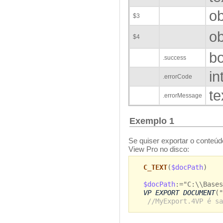
ob
$3
ob
$4
b
.success
in
.errorCode
te
.errorMessage
Exemplo 1
Se quiser exportar o conteú
View Pro no disco:
C_TEXT
(
$docPath
)
$docPath
:="C:\\Bases
VP EXPORT DOCUMENT
("
//MyExport.4VP é sa