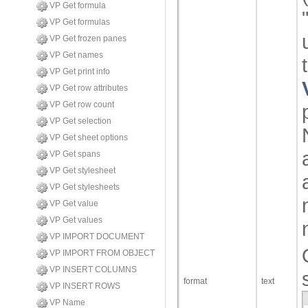
VP Get formula
VP Get formulas
VP Get frozen panes
VP Get names
VP Get print info
VP Get row attributes
VP Get row count
VP Get selection
VP Get sheet options
VP Get spans
VP Get stylesheet
VP Get stylesheets
VP Get value
VP Get values
VP IMPORT DOCUMENT
VP IMPORT FROM OBJECT
VP INSERT COLUMNS
format
text
VP INSERT ROWS
VP Name