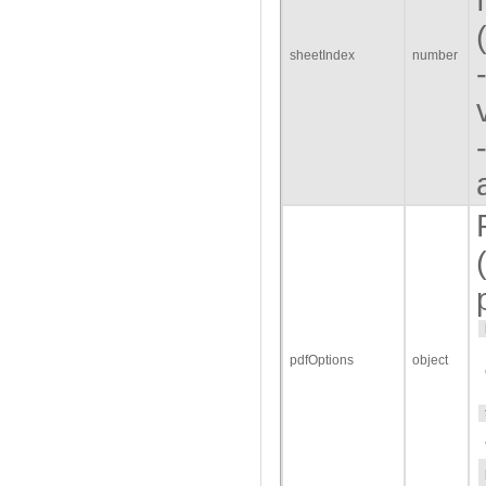
sheetIndex
number
pdfOptions
object