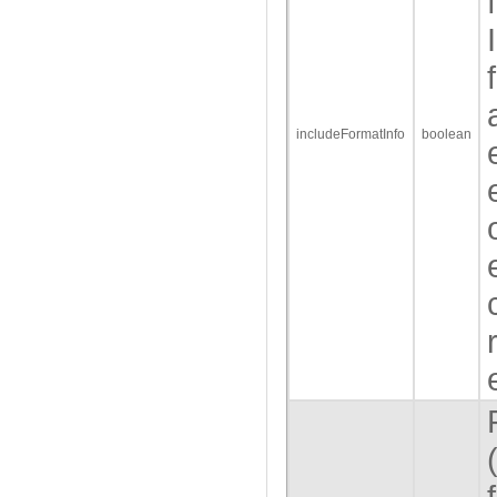
includeFormatInfo
boolean