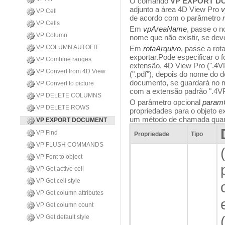
O comando
VP EXPORT D
adjunto a área 4D View Pro
VP Cell
de acordo com o parâmetro
VP Cells
Em
vpAreaName
, passe o 
VP Column
nome que não existir, se dev
VP COLUMN AUTOFIT
Em
rotaArquivo
, passe a ro
exportar.Pode especificar o 
VP Combine ranges
extensão, 4D View Pro (".4VP
VP Convert from 4D View
(".pdf"), depois do nome do
documento, se guardará no m
VP Convert to picture
com a extensão padrão ".4V
VP DELETE COLUMNS
O parâmetro opcional
param
VP DELETE ROWS
propriedades para o objeto 
um método de chamada quand
VP EXPORT DOCUMENT
VP Find
Propriedade
Tipo
VP FLUSH COMMANDS
VP Font to object
VP Get active cell
VP Get cell style
VP Get column attributes
VP Get column count
VP Get default style