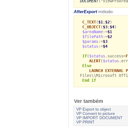
DOCUMENT
("ViewProArea
AfterExport
método:
C_TEXT
(
$1
;
$2
)
C_OBJECT
(
$3
;
$4
)
$areaName
:=
$1
$filePath
:=
$2
$params
:=
$3
$status
:=
$4
If
(
$status
.success=
F
ALERT
(
$status
.err
Else
LAUNCH EXTERNAL P
Files\\Microsoft Offi
End if
Ver também
VP Export to object
VP Convert to picture
VP IMPORT DOCUMENT
VP PRINT