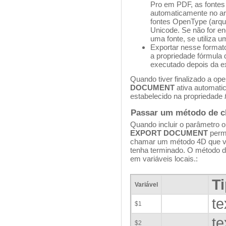
Pro em PDF, as fontes
automaticamente no ar
fontes OpenType (arq
Unicode. Se não for en
uma fonte, se utiliza 
Exportar nesse format
a propriedade fórmula
executado depois da e
Quando tiver finalizado a op
DOCUMENT
ativa automati
estabelecido na propriedade
Passar um método de 
Quando incluir o parâmetro
EXPORT DOCUMENT
perm
chamar um método 4D que va
tenha terminado. O método d
em variáveis locais.:
T
Variável
te
$1
te
$2