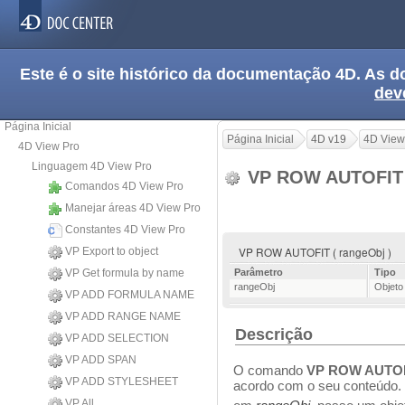
Este é o site histórico da documentação 4D. As
dev
Página Inicial
Página Inicial
4D v19
4D View
4D View Pro
Linguagem 4D View Pro
VP ROW AUTOFI
Comandos 4D View Pro
Manejar áreas 4D View Pro
Constantes 4D View Pro
VP ROW AUTOFIT ( rangeObj )
VP Export to object
VP Get formula by name
Parâmetro
Tipo
rangeObj
Objeto
VP ADD FORMULA NAME
VP ADD RANGE NAME
Descrição
VP ADD SELECTION
VP ADD SPAN
O comando
VP ROW AUTO
VP ADD STYLESHEET
acordo com o seu conteúdo.
VP All