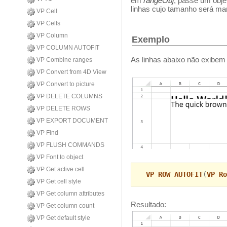
em
rangeObj
, passe um obje
linhas cujo tamanho será m
VP Cell
VP Cells
VP Column
Exemplo
VP COLUMN AUTOFIT
As linhas abaixo não exibem
VP Combine ranges
VP Convert from 4D View
VP Convert to picture
VP DELETE COLUMNS
VP DELETE ROWS
VP EXPORT DOCUMENT
VP Find
VP FLUSH COMMANDS
VP Font to object
VP Get active cell
VP ROW AUTOFIT
(
VP Ro
VP Get cell style
VP Get column attributes
Resultado:
VP Get column count
VP Get default style