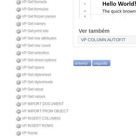
VP Get formula
VP Get formulas
VP Get frozen panes
VP Get names
Ver também
VP Get print info
VP Get row attributes
VP COLUMN AUTOFIT
VP Get row count
VP Get selection
VP Get sheet options
anterior
seguido
VP Get spans
VP Get stylesheet
VP Get stylesheets
VP Get value
VP Get values
VP IMPORT DOCUMENT
VP IMPORT FROM OBJECT
VP INSERT COLUMNS
VP INSERT ROWS
VP Name