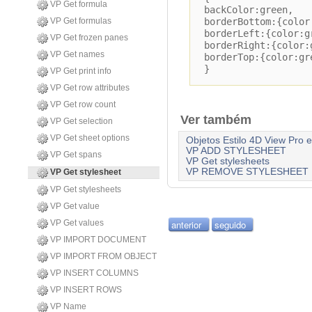
VP Get formula
backColor:green,
VP Get formulas
borderBottom:{color
borderLeft:{color:g
VP Get frozen panes
borderRight:{color:
VP Get names
borderTop:{color:gr
}
VP Get print info
VP Get row attributes
VP Get row count
Ver também
VP Get selection
VP Get sheet options
Objetos Estilo 4D View Pro e
VP ADD STYLESHEET
VP Get spans
VP Get stylesheets
VP REMOVE STYLESHEET
VP Get stylesheet
VP Get stylesheets
VP Get value
anterior
seguido
VP Get values
VP IMPORT DOCUMENT
VP IMPORT FROM OBJECT
VP INSERT COLUMNS
VP INSERT ROWS
VP Name