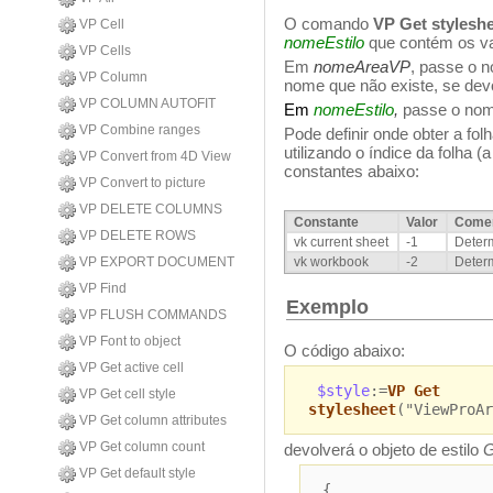
O comando
VP Get stylesh
VP Cell
nomeEstilo
que contém os va
VP Cells
Em
nomeAreaVP
, passe o 
VP Column
nome que não existe, se dev
VP COLUMN AUTOFIT
Em
nomeEstilo
,
passe o nome
VP Combine ranges
Pode definir onde obter a fol
utilizando o índice da folh
VP Convert from 4D View
constantes abaixo:
VP Convert to picture
VP DELETE COLUMNS
Constante
Valor
Comen
VP DELETE ROWS
vk current sheet
-1
Determ
VP EXPORT DOCUMENT
vk workbook
-2
Determ
VP Find
Exemplo
VP FLUSH COMMANDS
VP Font to object
O código abaixo:
VP Get active cell
$style
:=
VP Get
VP Get cell style
stylesheet
("ViewProAr
VP Get column attributes
VP Get column count
devolverá o objeto de estilo
G
VP Get default style
{