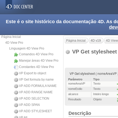
Este é o site histórico da documentação 4D. As
dev
Página Inicial
Página Inicial
4D v19
4D View
4D View Pro
Linguagem 4D View Pro
VP Get styleshee
Comandos 4D View Pro
Manejar áreas 4D View Pro
Constantes 4D View Pro
VP Get stylesheet ( nomeAreaVP ;
VP Export to object
VP Get formula by name
Parâmetro
Tipo
nomeAreaVP
Texto
VP ADD FORMULA NAME
nomeEstilo
Texto
VP ADD RANGE NAME
alcance
Inteiro longo
VP ADD SELECTION
Resultado
Objeto
VP ADD SPAN
VP ADD STYLESHEET
Descrição
VP All