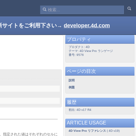
新サイトをご利用下さい→
developer.4d.com
プロパティ
プロダクト: 4D
テーマ: 4D View Pro ランゲージ
番号: 9576
ページの目次
説明
例題
履歴
初出: 4D v17 R4
ARTICLE USAGE
4D View Pro リファレンス
( 4D v19)
、指定された値はそれぞれのセルに