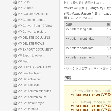
VP Cells
対して繰り返し適用されます。
VP Column
dateValue
引数は、
rangeObj
引数
任意の
formatPattern
引数は、
date
VP COLUMN AUTOFIT
用することもできます:
VP Combine ranges
定数
値
VP Convert from 4D View
vk pattern long date
"_
VP Convert to picture
VP DELETE COLUMNS
vk pattern month day
"_
VP DELETE ROWS
vk pattern short date
"_
VP EXPORT DOCUMENT
VP Export to object
vk pattern year month
"_
VP Find
VP FLUSH COMMANDS
パターンおよびフォーマット文字
VP Font to object
例題
VP Get active cell
VP Get cell style
// セルの日付をカレントの
VP Get column attributes
VP Ce
VP SET DATE VALUE
(
VP Get column count
// セルの値を、指定された
VP Get default style
VP Ce
VP SET DATE VALUE
(
VP Get formula
VP Ce
VP SET DATE VALUE
(