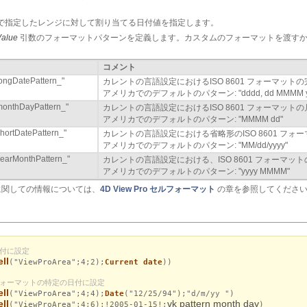
で指定したレンジに対して割り当てる日付値を指定します。
Value
引数のフォーマットパターンを定義します。カスタムのフォーマットを渡す
コメント
longDatePattern_"
カレントの言語設定におけるISO 8601 フォーマット
アメリカでのデフォルトのパターン: "dddd, dd MMMM y
monthDayPattern_"
カレントの言語設定におけるISO 8601 フォーマット
アメリカでのデフォルトのパターン: "MMMM dd"
shortDatePattern_"
カレントの言語設定における省略形のISO 8601 フォ
アメリカでのデフォルトのパターン: "MM/dd/yyyy"
yearMonthPattern_"
カレントの言語設定における、ISO 8601 フォーマッ
アメリカでのデフォルトのパターン: "yyyy MMMM"
に関しての情報については、
4D View Pro セルフォーマット
の章を参照してくださ
日付に設定
ll
("ViewProArea";4;2);
Current date
))
フォーマットの特定の日付に設定
ll
("ViewProArea";4;4);
Date
("12/25/94");"d/m/yy ")
ll
vk pattern month day
("ViewProArea";4;6);!2005-01-15!;
)