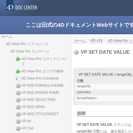
ここは旧式の4DドキュメントWebサイト
ホーム
4D v19
ホーム
4D View Pr
4D View Pro リファレンス
4D View Pro ランゲージ
VP SET DATE VALUE
4D View Pro コマンドについ
て
4D View Pro エリアの操作
VP SET DATE VALUE ( rangeObj ; d
4D View Pro Constants
引数
VP ADD FORMULA NAME
rangeObj
dateValue
VP ADD RANGE NAME
formatPattern
VP ADD SELECTION
VP ADD SPAN
説明
VP ADD STYLESHEET
VP All
VP SET DATE VALUE
コマンドは
VP Cell
rangeObj
引数には、値を指定した