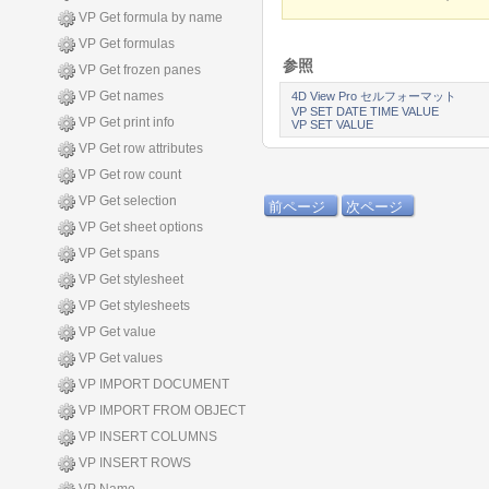
VP Get formula by name
VP Get formulas
参照
VP Get frozen panes
VP Get names
4D View Pro セルフォーマット
VP SET DATE TIME VALUE
VP Get print info
VP SET VALUE
VP Get row attributes
VP Get row count
VP Get selection
前ページ
次ページ
VP Get sheet options
VP Get spans
VP Get stylesheet
VP Get stylesheets
VP Get value
VP Get values
VP IMPORT DOCUMENT
VP IMPORT FROM OBJECT
VP INSERT COLUMNS
VP INSERT ROWS