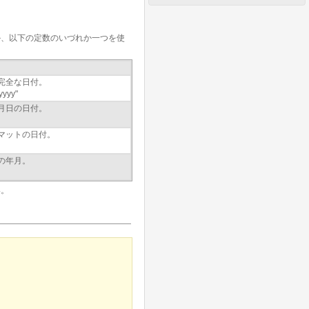
か、以下の定数のいづれか一つを使
の完全な日付。
yyy"
の月日の日付。
ーマットの日付。
トの年月。
い。