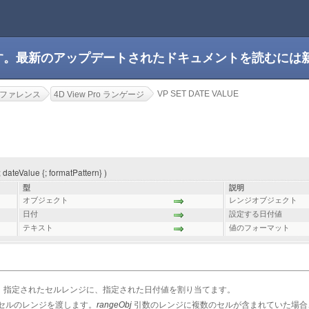
です。最新のアップデートされたドキュメントを読むには
VP SET DATE VALUE
o リファレンス
4D View Pro ランゲージ
ateValue {; formatPattern} )
型
説明
オブジェクト
レンジオブジェクト
日付
設定する日付値
テキスト
値のフォーマット
、指定されたセルレンジに、指定された日付値を割り当てます。
セルのレンジを渡します。
rangeObj
引数のレンジに複数のセルが含まれていた場合