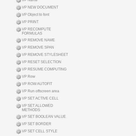
VP Name
VP NEW DOCUMENT
VP Object to font
VP PRINT
VP RECOMPUTE
FORMULAS
VP REMOVE NAME
VP REMOVE SPAN
VP REMOVE STYLESHEET
VP RESET SELECTION
VP RESUME COMPUTING
VP Row
VP ROW AUTOFIT
VP Run offscreen area
VP SET ACTIVE CELL
VP SET ALLOWED
METHODS
VP SET BOOLEAN VALUE
VP SET BORDER
VP SET CELL STYLE